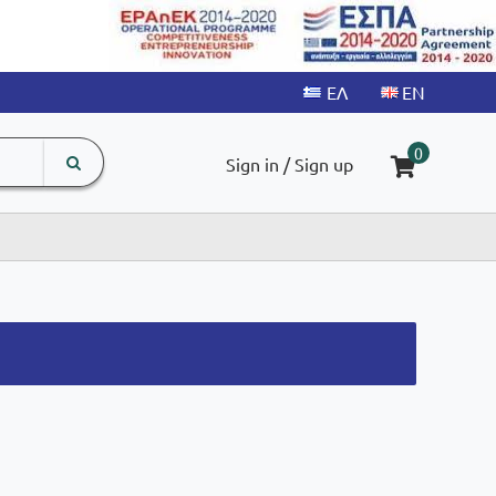
search
The
0
Sign in / Sign up
input
product
field