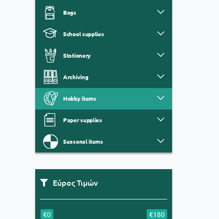
Bags
School supplies
Stationery
Archiving
Hobby items
Paper supplies
Seasonal items
Εύρος Τιμών
€0
€180