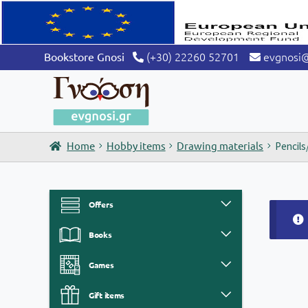
(+30) 22260 52701
evgnosi
Bookstore Gnosi
Home
Hobby items
Drawing materials
Pencils
Offers
Books
Games
Gift items