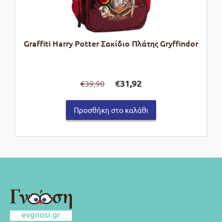
Graffiti Harry Potter Σακίδιο Πλάτης Gryffindor
Original
Η
€
31,92
39,90
€
price
τρέχουσα
was:
τιμή
Προσθήκη στο καλάθι
€39,90.
είναι:
€31,92.