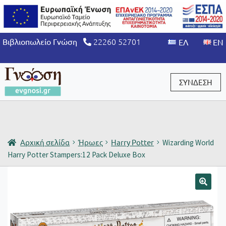
22260 52701
Βιβλιοπωλείο Γνώση
ΣΥΝΔΕΣΗ
Είσοδος / Εγγραφή
Αρχική σελίδα
Ήρωες
Harry Potter
Wizarding World
Harry Potter Stampers:12 Pack Deluxe Box
🔍