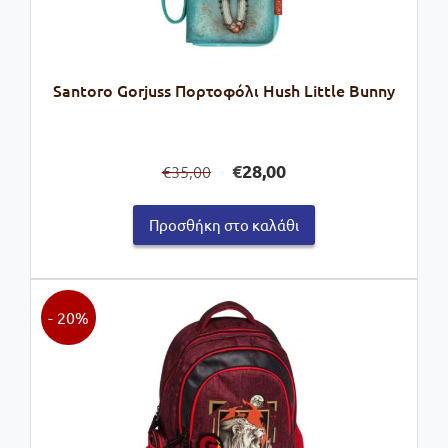
Santoro Gorjuss Πορτοφόλι Hush Little Bunny
Original
Η
€
28,00
35,00
€
price
τρέχουσα
was:
τιμή
Προσθήκη στο καλάθι
€35,00.
είναι:
€28,00.
- 20%