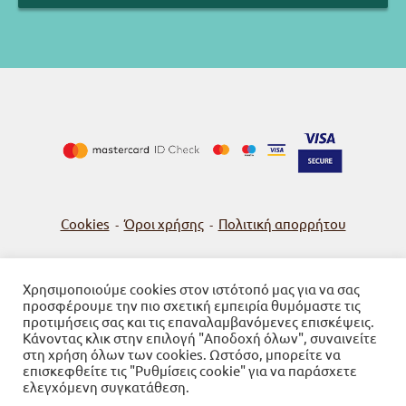
Cookies
Όροι χρήσης
Πολιτική απορρήτου
-
-
Χρησιμοποιούμε cookies στον ιστότοπό μας για να σας
προσφέρουμε την πιο σχετική εμπειρία θυμόμαστε τις
© 2026
Βιβλιοπωλείο Γνώση
προτιμήσεις σας και τις επαναλαμβανόμενες επισκέψεις.
Κάνοντας κλικ στην επιλογή "Αποδοχή όλων", συναινείτε
Powered by SBZ Systems & EMDI Business Management
στη χρήση όλων των cookies. Ωστόσο, μπορείτε να
επισκεφθείτε τις "Ρυθμίσεις cookie" για να παράσχετε
ελεγχόμενη συγκατάθεση.