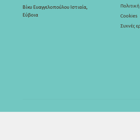
Πολιτικ
Βίκυ Ευαγγελοπούλου Ιστιαία,
Εύβοια
Cookies
Συχνές ε