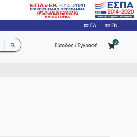
search
The
0
Είσοδος / Εγγραφή
input
product
field