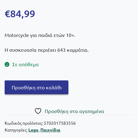
€
84,99
Motorcycle για παιδιά ετών 10+.
Η συσκευασία περιέχει 643 κομμάτια.
Σε απόθεμα
Lego®
Προσθήκη στο καλάθι
Technic:
Kawasaki
Ninja
Πρoσθήκη στα αγαπημένα
H3R
Motorcycle
Κωδικός προϊόντος:
5702017583556
Κατηγορίες:
Lego
,
Παιχνίδια
42170
ποσότητα