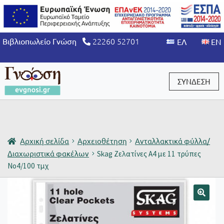
22260 52701
Βιβλιοπωλείο Γνώση
ΣΥΝΔΕΣΗ
Είσοδος / Εγγραφή
Αρχική σελίδα
Αρχειοθέτηση
Ανταλλακτικά φύλλα/
Διαχωριστικά φακέλων
Skag Ζελατίνες Α4 με 11 τρύπες
Νο4/100 τμχ
🔍