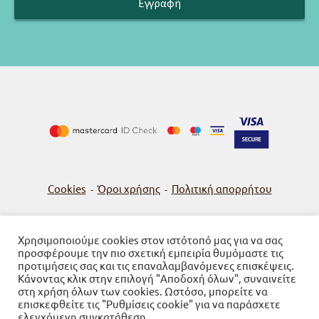
Cookies
Όροι χρήσης
Πολιτική απορρήτου
-
-
Χρησιμοποιούμε cookies στον ιστότοπό μας για να σας
προσφέρουμε την πιο σχετική εμπειρία θυμόμαστε τις
© 2026
Βιβλιοπωλείο Γνώση
προτιμήσεις σας και τις επαναλαμβανόμενες επισκέψεις.
Κάνοντας κλικ στην επιλογή "Αποδοχή όλων", συναινείτε
Powered by SBZ Systems & EMDI Business Management
στη χρήση όλων των cookies. Ωστόσο, μπορείτε να
επισκεφθείτε τις "Ρυθμίσεις cookie" για να παράσχετε
ελεγχόμενη συγκατάθεση.