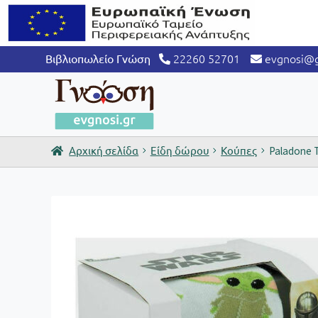
22260 52701
evgnosi@g
Βιβλιοπωλείο Γνώση
Αρχική σελίδα
Είδη δώρου
Κούπες
Paladone 