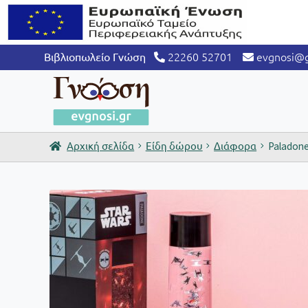
22260 52701
evgnosi@g
Βιβλιοπωλείο Γνώση
Αρχική σελίδα
Είδη δώρου
Διάφορα
Paladone