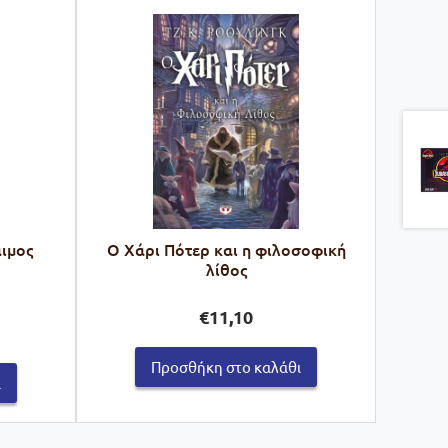
αιμος
Ο Χάρι Πότερ και η φιλοσοφική
λίθος
€
11,10
ρέχουσα
μή
Προσθήκη στο καλάθι
ναι:
ι
3,95.