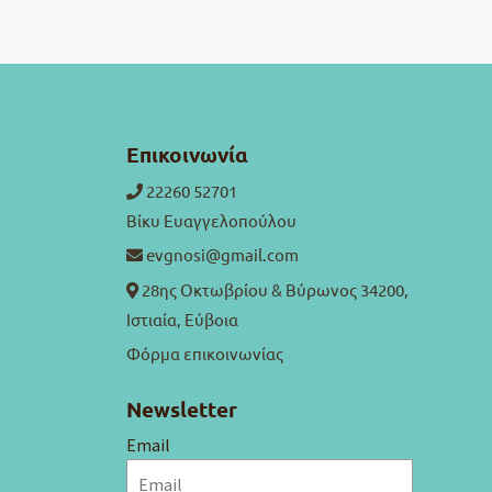
Επικοινωνία
22260 52701
Βίκυ Ευαγγελοπούλου
evgnosi@gmail.com
28ης Οκτωβρίου & Βύρωνος 34200,
Ιστιαία, Εύβοια
Φόρμα επικοινωνίας
Newsletter
Email