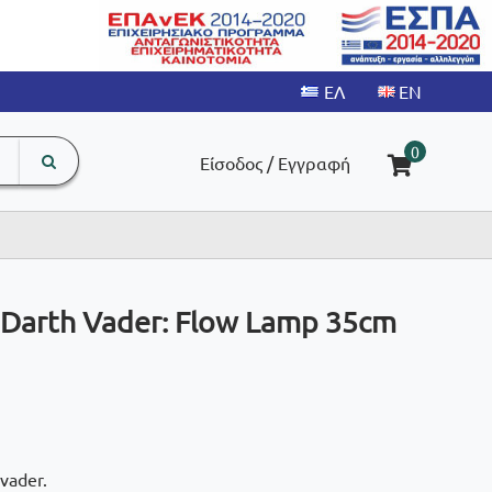
search
The
0
Είσοδος / Εγγραφή
input
product
field
 Darth Vader: Flow Lamp 35cm
vader.