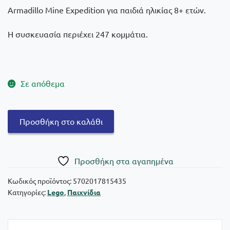
Armadillo Mine Expedition για παιδιά ηλικίας 8+ ετών.
Η συσκευασία περιέχει 247 κομμάτια.
Σε απόθεμα
Lego®
Προσθήκη στο καλάθι
Minecraft:
The
Armadillo
Πρoσθήκη στα αγαπημένα
Mine
Expedition
Κωδικός προϊόντος:
5702017815435
Κατηγορίες:
Lego
,
Παιχνίδια
21269
ποσότητα