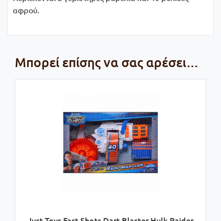
αφρού.
Μπορεί επίσης να σας αρέσει…
Just Toys Fast Shots Dart Blaster Hulk Raider