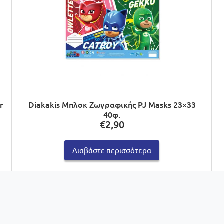
r
Diakakis Μπλοκ Ζωγραφικής PJ Masks 23×33
40φ.
€
2,90
Διαβάστε περισσότερα