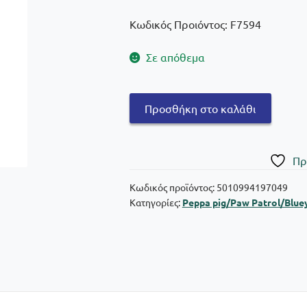
Κωδικός Προιόντος: F7594
Σε απόθεμα
Hasbro
Προσθήκη στο καλάθι
pj
Masks:
Power
Πρ
Heroes
-
Κωδικός προϊόντος:
5010994197049
Κατηγορίες:
Peppa pig/Paw Patrol/Blue
Hero
Hauler
ποσότητα