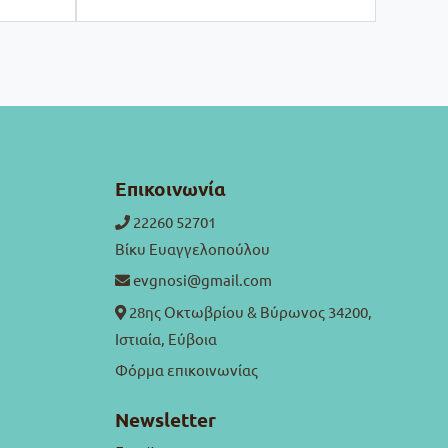
Επικοινωνία
22260 52701
Βίκυ Ευαγγελοπούλου
evgnosi@gmail.com
28ης Οκτωβρίου & Βύρωνος 34200,
Ιστιαία, Εύβοια
Φόρμα επικοινωνίας
Newsletter