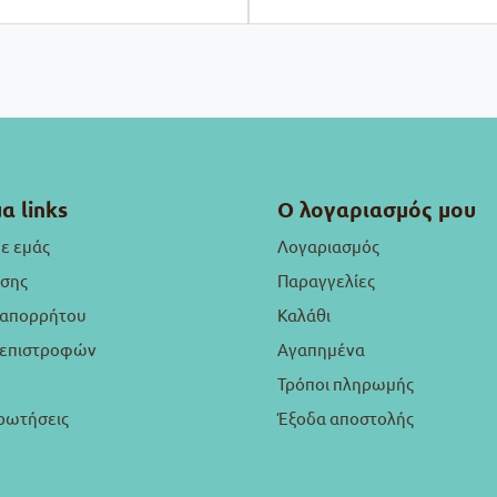
α links
Ο λογαριασμός μου
με εμάς
Λογαριασμός
ήσης
Παραγγελίες
 απορρήτου
Καλάθι
ή επιστροφών
Αγαπημένα
Τρόποι πληρωμής
ρωτήσεις
Έξοδα αποστολής