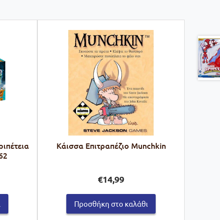
ριπέτεια
Κάισσα Επιτραπέζιο Munchkin
62
€
14,99
ι
Προσθήκη στο καλάθι