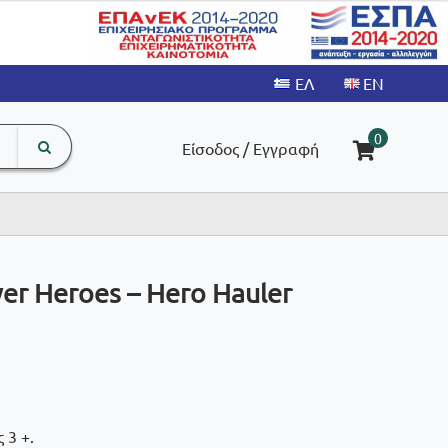
search
The
0
Είσοδος / Εγγραφή
input
product
field
er Heroes – Hero Hauler
 3 +.