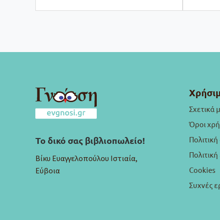
Χρήσιμ
Σχετικά 
Όροι χρ
Πολιτική
Το δικό σας βιβλιοπωλείο!
Πολιτικ
Βίκυ Ευαγγελοπούλου Ιστιαία,
Cookies
Εύβοια
Συχνές ε