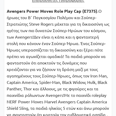
Avengers Power Moves Role Play Cap (E7375)
.Ο
ήρωας του Β΄ Παγκοσμίου Πολέμου και Σούπερ-
Στρατιώτης Steve Rogers μάχεται για τη δικαιοσύνη ως
ηγέτης των πιο δυνατών Σούπερ-Ηρώων του κόσμου,
των Avengers!Δεν είναι η κάπα και η φανταχτερή
στολή που κάνουν έναν Σούπερ-Ήρωα. Ένας Σούπερ-
Ήρωας υπερασπίζεται τη δικαιοσύνη και ξέρει πότε
πρέπει να αγωνίζεται ομαδικά! Τα παιδιά μπορούν να
φανταστούν ότι αποκτούν τις δυνάμεις που
χρειάζονται για να ζήσουν τη δράση μαζί με τους
αγαπημένους τους Σούπερ-Ήρωες, όπως τον Iron Man,
Captain America, Spider-Man, Black Widow, Hulk, Black
Panther, Thor και άλλοους, με τις φιγούρες και τα
παιχνίδια ρόλωντων Avengers!Με το παιχνίδι roleplay
NERF Power Moves Marvel Avengers Captain America
Shield Sling, τα παιδιά ηλικίας 5 ετών και άνω μπορούν
να φανταστούν ότι κρατούν την εμβληματική ασπίδα ,