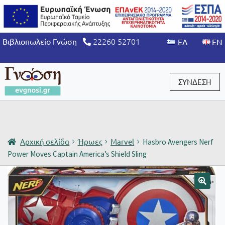
22260 52701
Βιβλιοπωλείο Γνώση
ΣΥΝΔΕΣΗ
Είσοδος / Εγγραφή
Αρχική σελίδα
Ήρωες
Marvel
Hasbro Avengers Nerf
Power Moves Captain America’s Shield Sling
🔍