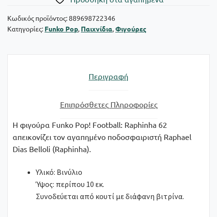
-
Raphinha
Κωδικός προϊόντος:
889698722346
Κατηγορίες:
Funko Pop
,
Παιχνίδια
,
Φιγούρες
#62
Vinyl
Figure
ποσότητα
Περιγραφή
Επιπρόσθετες Πληροφορίες
Η φιγούρα Funko Pop! Football: Raphinha 62
απεικονίζει τον αγαπημένο ποδοσφαιριστή Raphael
Dias Belloli (Raphinha).
Υλικό: Βινύλιο
Ύψος: περίπου 10 εκ.
Συνοδεύεται από κουτί με διάφανη βιτρίνα.