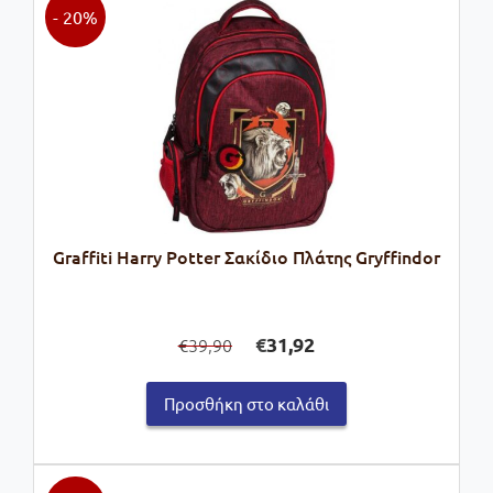
- 20%
Graffiti Harry Potter Σακίδιο Πλάτης Gryffindor
Original
Η
€
31,92
39,90
€
price
τρέχουσα
was:
τιμή
Προσθήκη στο καλάθι
€39,90.
είναι:
€31,92.