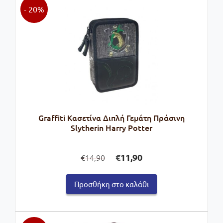
- 20%
Graffiti Κασετίνα Διπλή Γεμάτη Πράσινη
Slytherin Harry Potter
Original
Η
€
11,90
14,90
€
price
τρέχουσα
was:
τιμή
Προσθήκη στο καλάθι
€14,90.
είναι:
€11,90.