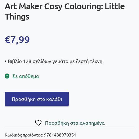
Art Maker Cosy Colouring: Little
Things
€
7,99
• Βιβλίο 128 σελίδων γεμάτο με ζεστή τέχνη!
Σε απόθεμα
Art
Προσθήκη στο καλάθι
Maker
Cosy
Colouring:
Πρoσθήκη στα αγαπημένα
Little
Things
Κωδικός προϊόντος:
9781488970351