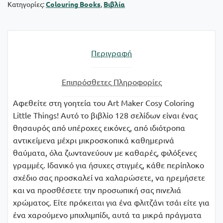
Κατηγορίες:
Colouring Books
,
Βιβλία
ποσότητα
Περιγραφή
Επιπρόσθετες Πληροφορίες
Αφεθείτε στη γοητεία του Art Maker Cosy Coloring
Little Things! Αυτό το βιβλίο 128 σελίδων είναι ένας
θησαυρός από υπέροχες εικόνες, από ιδιότροπα
αντικείμενα μέχρι μικροσκοπικά καθημερινά
θαύματα, όλα ζωντανεύουν με καθαρές, φιλόξενες
γραμμές. Ιδανικό για ήσυχες στιγμές, κάθε περίπλοκο
σχέδιο σας προσκαλεί να χαλαρώσετε, να ηρεμήσετε
και να προσθέσετε την προσωπική σας πινελιά
χρώματος. Είτε πρόκειται για ένα φλιτζάνι τσάι είτε για
ένα χαρούμενο μπιχλιμπίδι, αυτά τα μικρά πράγματα