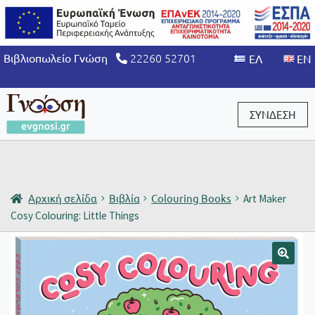
22260 52701
Βιβλιοπωλείο Γνώση
ΣΥΝΔΕΣΗ
Είσοδος / Εγγραφή
Αρχική σελίδα
Βιβλία
Colouring Books
Art Maker
Cosy Colouring: Little Things
🔍