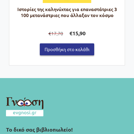
Ιστορίες της καληνύχτας για επαναστάτριες 3
100 μετανάστριες που άλλαξαν τον κόσμο
Original
Η
€
15,90
17,70
€
price
τρέχουσα
was:
τιμή
Προσθήκη στο καλάθι
€17,70.
είναι:
€15,90.
Το δικό σας βιβλιοπωλείο!