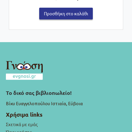
price
τρέχουσα
was:
τιμή
Προσθήκη στο καλάθι
€25,00.
είναι:
€20,90.
Το δικό σας βιβλιοπωλείο!
Βίκυ Ευαγγελοπούλου Ιστιαία, Εύβοια
Χρήσιμα links
Σχετικά με εμάς
Όροι χρήσης