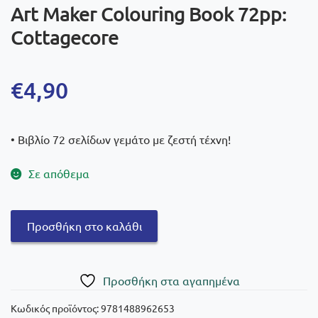
Art Maker Colouring Book 72pp:
Cottagecore
€
4,90
• Βιβλίο 72 σελίδων γεμάτο με ζεστή τέχνη!
Σε απόθεμα
Art
Προσθήκη στο καλάθι
Maker
Colouring
Book
Πρoσθήκη στα αγαπημένα
72pp:
Cottagecore
Κωδικός προϊόντος:
9781488962653