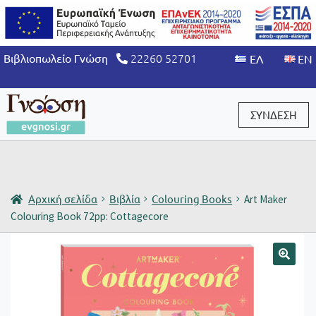
22260 52701
Βιβλιοπωλείο Γνώση
ΣΥΝΔΕΣΗ
Είσοδος / Εγγραφή
Αρχική σελίδα
Βιβλία
Colouring Books
Art Maker
Colouring Book 72pp: Cottagecore
🔍