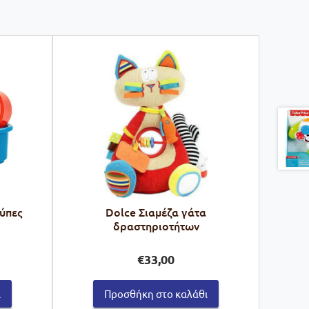
ύπες
Dolce Σιαμέζα γάτα
δραστηριοτήτων
€
33,00
ι
Προσθήκη στο καλάθι