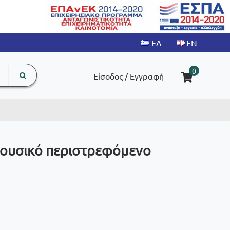
search
The
0
Είσοδος / Εγγραφή
input
product
field
Μουσικό περιστρεφόμενο