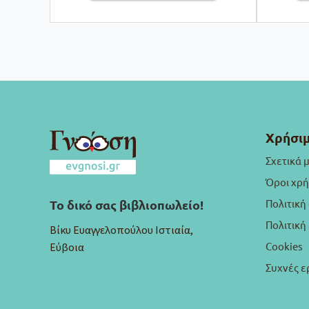
Χρήσιμ
Σχετικά 
Όροι χρ
Πολιτική
Το δικό σας βιβλιοπωλείο!
Πολιτικ
Βίκυ Ευαγγελοπούλου Ιστιαία,
Cookies
Εύβοια
Συχνές ε