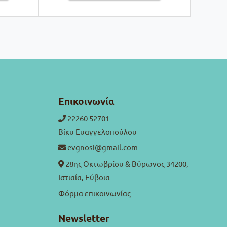
Επικοινωνία
22260 52701
Βίκυ Ευαγγελοπούλου
evgnosi@gmail.com
28ης Οκτωβρίου & Βύρωνος 34200,
Ιστιαία, Εύβοια
Φόρμα επικοινωνίας
Newsletter