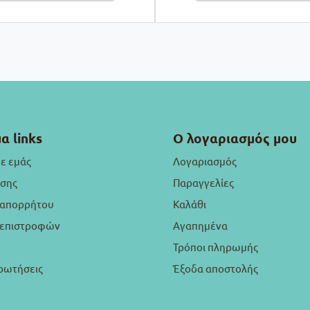
α links
Ο λογαριασμός μου
με εμάς
Λογαριασμός
ήσης
Παραγγελίες
 απορρήτου
Καλάθι
ή επιστροφών
Αγαπημένα
Τρόποι πληρωμής
ρωτήσεις
Έξοδα αποστολής