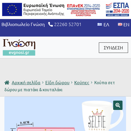
22260 52701
Βιβλιοπωλείο Γνώση
ΣΥΝΔΕΣΗ
Είσοδος / Εγγραφή
Αρχική σελίδα
Είδη δώρου
Κούπες
Κούπα σετ
δώρου με πιατάκι & κουταλάκι
🔍