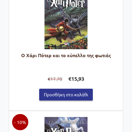
Ο Χάρι Πότερ και το κύπελλο της φωτιάς
Original
Η
€
15,93
17,70
€
price
τρέχουσα
was:
τιμή
Προσθήκη στο καλάθι
€17,70.
είναι:
€15,93.
- 10%