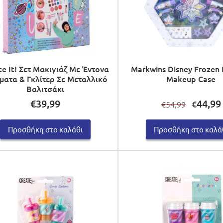
te It! Σετ Μακιγιάζ Με Έντονα
Markwins Disney Frozen I
ατα & Γκλίτερ Σε Μεταλλικό
Makeup Case
Βαλιτσάκι
Original
€
39,99
44,99
€
54,99
€
price
was:
Προσθήκη στο καλάθι
Προσθήκη στο καλά
€54,99.