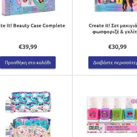
te It! Beauty Case Complete
Create it! Σετ μακιγι
φωσφοριζέ & γκλί
€
39,99
€
30,99
Προσθήκη στο καλάθι
Διαβάστε περισσότε