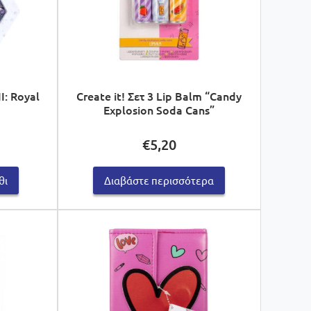
I: Royal
Create it! Σετ 3 Lip Balm “Candy
Explosion Soda Cans”
Η
€
5,20
τρέχουσα
τιμή
θι
Διαβάστε περισσότερα
είναι:
€44,99.