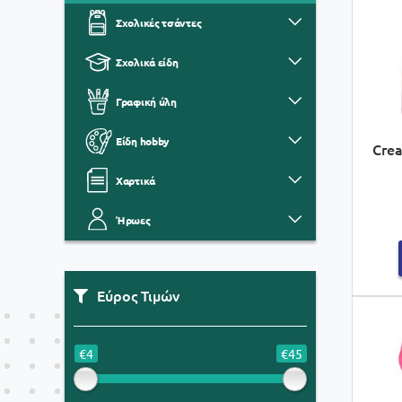
Σχολικές τσάντες
Σχολικά είδη
Γραφική ύλη
Είδη hobby
Crea
Χαρτικά
Ήρωες
Εύρος Τιμών
€4
€45