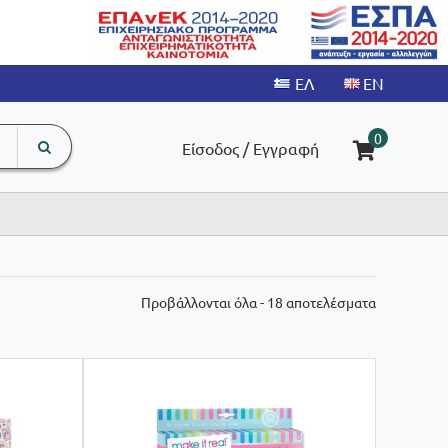
search
The
0
Είσοδος / Εγγραφή
input
product
field
Sorted
Προβάλλονται όλα - 18 αποτελέσματα
by
latest