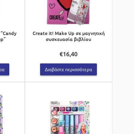
m “Candy
Create it! Make Up σε μαγνητική
up”
συσκευασία βιβλίου
€
16,40
ρα
Διαβάστε περισσότερα