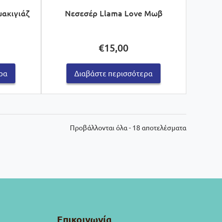
μακιγιάζ
Νεσεσέρ Llama Love Μωβ
€
15,00
ρα
Διαβάστε περισσότερα
Sorted
Προβάλλονται όλα - 18 αποτελέσματα
by
latest
Επικοινωνία