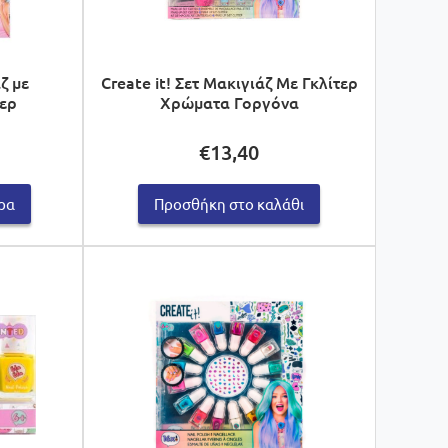
άζ με
Create it! Σετ Μακιγιάζ Με Γκλίτερ
τερ
Χρώματα Γοργόνα
€
13,40
ρα
Προσθήκη στο καλάθι