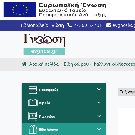
22260 52701
evgnosi@g
Βιβλιοπωλείο Γνώση
Αρχική σελίδα
Είδη δώρου
Καλλυντικά/Νεσεσέ
Προσφορές
Βιβλία
Παιχνίδια
Είδη δώρου