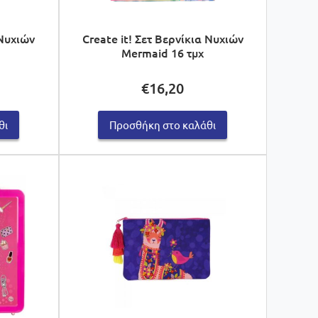
 Νυχιών
Create it! Σετ Βερνίκια Νυχιών
Mermaid 16 τμχ
€
16,20
θι
Προσθήκη στο καλάθι