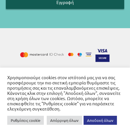
Χρησιμοποιούμε cookies στον ιστότοπό μας για να σας
Cookies
Όροι χρήσης
Πολιτική απορρήτου
-
-
προσφέρουμε την πιο σχετική εμπειρία θυμόμαστε τις
προτιμήσεις σας και τις επαναλαμβανόμενες επισκέψεις.
Κάνοντας κλικ στην επιλογή "Αποδοχή όλων", συναινείτε
στη χρήση όλων των cookies. Ωστόσο, μπορείτε να
επισκεφθείτε τις "Ρυθμίσεις cookie" για να παράσχετε
ελεγχόμενη συγκατάθεση.
© 2026
Βιβλιοπωλείο Γνώση
Powered by SBZ Systems & EMDI Business Management
Ρυθμίσεις cookie
Απόρριψη όλων
Αποδοχή όλων
0