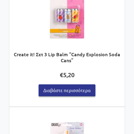
Create it! Σετ 3 Lip Balm “Candy Explosion Soda
Cans”
€
5,20
Διαβάστε περισσότερα