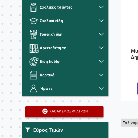
Σχολικές τσάντες
Σχολικά είδη
Γραφική ύλη
Αρχειοθέτηση
Mu
Δη
Είδη hobby
Χαρτικά
Ήρωες
ΚΑΘΑΡΙΣΜΟΣ ΦΙΛΤΡΩΝ
Εύρος Τιμών