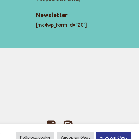
Newsletter
[mc4wp_form id=”20″]
ς
Ρυθμίσεις cookie
Απόρριψη όλων
Αποδοχή όλων