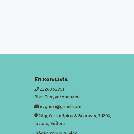
Επικοινωνία
22260 52701
Βίκυ Ευαγγελοπούλου
evgnosi@gmail.com
28ης Οκτωβρίου & Βύρωνος 34200,
Ιστιαία, Εύβοια
Φόρμα επικοινωνίας