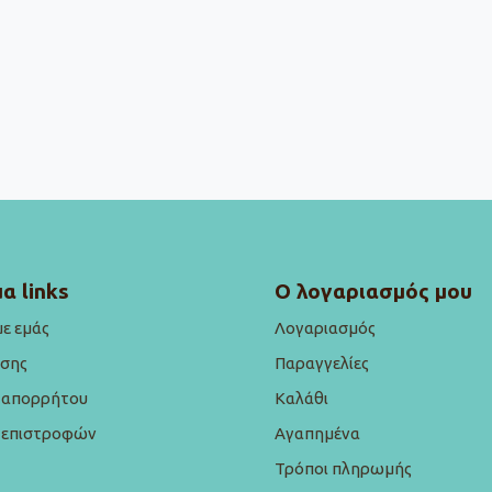
α links
Ο λογαριασμός μου
με εμάς
Λογαριασμός
ήσης
Παραγγελίες
ή απορρήτου
Καλάθι
ή επιστροφών
Αγαπημένα
Τρόποι πληρωμής