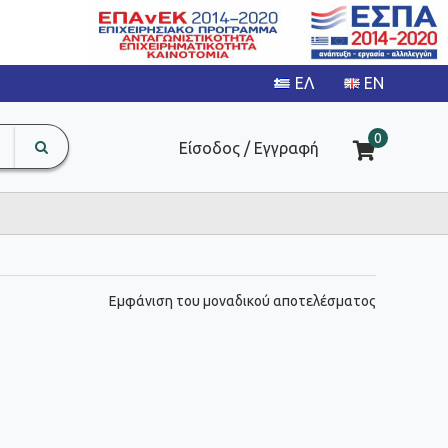
search
The
0
Είσοδος / Εγγραφή
input
product
field
Εμφάνιση του μοναδικού αποτελέσματος