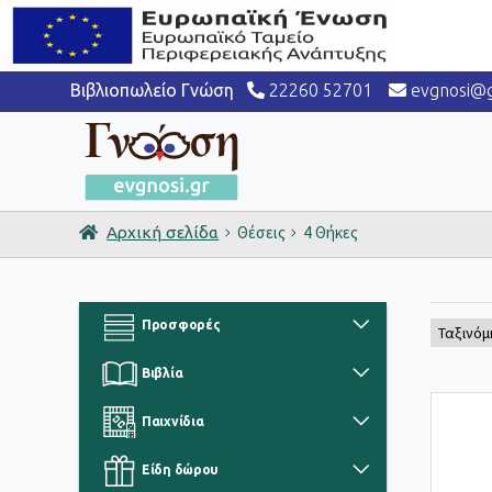
Βιβλιοπωλείο Γνώση
22260 52701
evgnosi@g
Θέσεις
4 Θήκες
Αρχική σελίδα
Προσφορές
Βιβλία
Παιχνίδια
Είδη δώρου