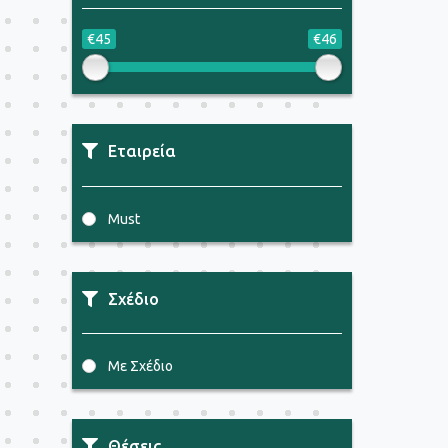
€45
€46
Εταιρεία
Must
Σχέδιο
Με Σχέδιο
Θέσεις