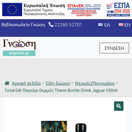
22260 52701
Βιβλιοπωλείο Γνώση
ΣΥΝΔΕΣΗ
Είσοδος / Εγγραφή
Αρχική σελίδα
Είδη δώρου
Θερμός/Παγουρίνο
Total Gift Παγούρι Θερμός Therm Bottle iDrink Jaguar 500ml
🔍