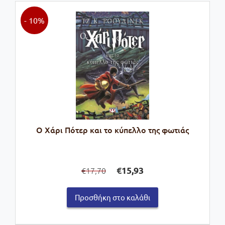
- 10%
Ο Χάρι Πότερ και το κύπελλο της φωτιάς
Original
Η
€
15,93
17,70
€
price
τρέχουσα
was:
τιμή
Προσθήκη στο καλάθι
€17,70.
είναι:
€15,93.