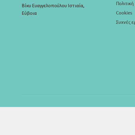
Πολιτικ
Βίκυ Ευαγγελοπούλου Ιστιαία,
Cookies
Εύβοια
Συχνές ε