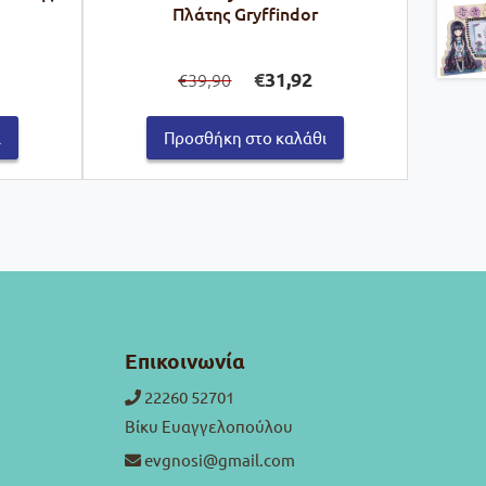
Πλάτης Gryffindor
Original
Η
€
31,92
39,90
€
ρέχουσα
price
τρέχουσα
μή
was:
τιμή
ναι:
€39,90.
είναι:
ι
Προσθήκη στο καλάθι
5,93.
€31,92.
Επικοινωνία
22260 52701
Βίκυ Ευαγγελοπούλου
evgnosi@gmail.com