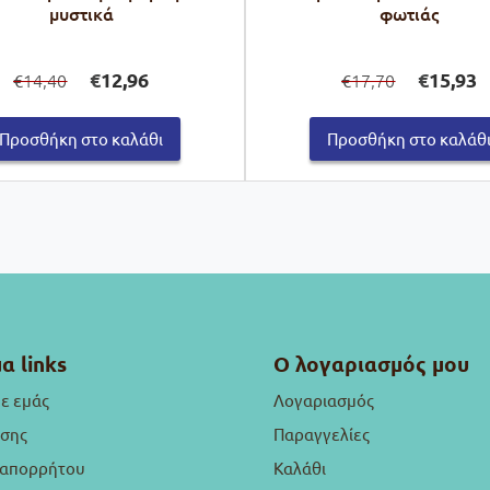
μυστικά
φωτιάς
Original
Η
Original
Η
€
12,96
€
15,93
14,40
17,70
€
€
price
τρέχουσα
price
τ
was:
τιμή
was:
τι
€14,40.
είναι:
€17,70.
εί
Προσθήκη στο καλάθι
Προσθήκη στο καλάθ
€12,96.
€1
α links
Ο λογαριασμός μου
με εμάς
Λογαριασμός
ήσης
Παραγγελίες
 απορρήτου
Καλάθι