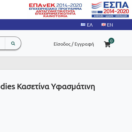
search
The
0
Είσοδος / Εγγραφή
input
product
field
odies Κασετίνα Υφασμάτινη