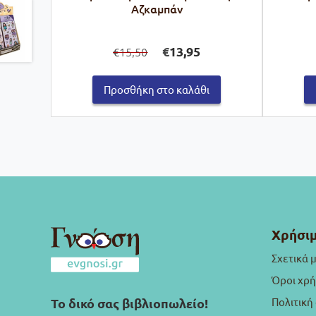
Αζκαμπάν
Original
Η
€
13,95
15,50
€
price
τρέχουσα
was:
τιμή
€15,50.
είναι:
Προσθήκη στο καλάθι
€13,95.
Χρήσιμ
Σχετικά 
Όροι χρ
Πολιτική
Το δικό σας βιβλιοπωλείο!