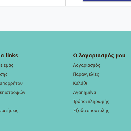
α links
Ο λογαριασμός μου
με εμάς
Λογαριασμός
ήσης
Παραγγελίες
 απορρήτου
Καλάθι
ή επιστροφών
Αγαπημένα
Τρόποι πληρωμής
ρωτήσεις
Έξοδα αποστολής