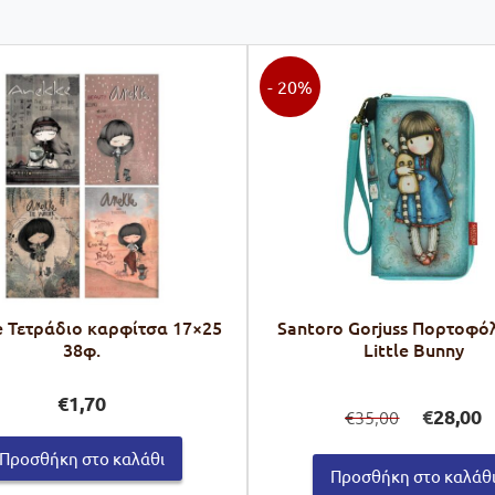
- 20%
 Τετράδιο καρφίτσα 17×25
Santoro Gorjuss Πορτοφό
38φ.
Little Bunny
Original
Η
€
1,70
€
28,00
35,00
€
price
τ
was:
τι
Προσθήκη στο καλάθι
€35,00.
εί
Προσθήκη στο καλάθ
€2