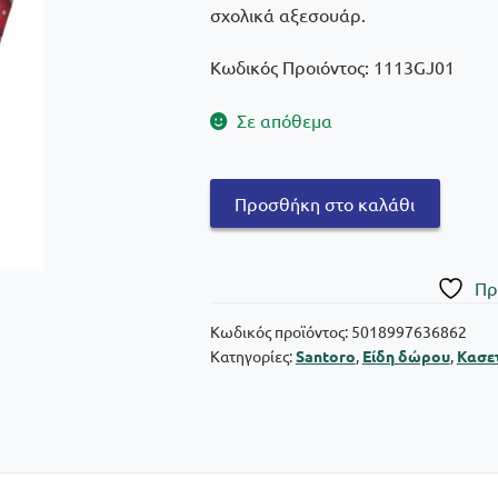
σχολικά αξεσουάρ.
Κωδικός Προιόντος: 1113GJ01
Σε απόθεμα
Santoro
Προσθήκη στο καλάθι
Gorjuss
Finding
My
Πρ
Way
Κασετίνα/
Κωδικός προϊόντος:
5018997636862
Κατηγορίες:
Santoro
,
Είδη δώρου
,
Κασετ
Νεσεσέρ
ποσότητα