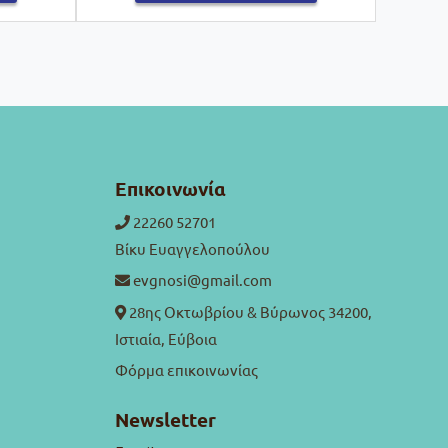
Επικοινωνία
22260 52701
Βίκυ Ευαγγελοπούλου
evgnosi@gmail.com
28ης Οκτωβρίου & Βύρωνος 34200,
Ιστιαία, Εύβοια
Φόρμα επικοινωνίας
Newsletter