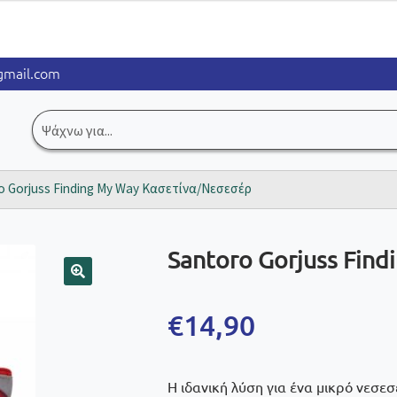
mail.com
Αναζήτηση
για:
o Gorjuss Finding My Way Κασετίνα/Νεσεσέρ
Santoro Gorjuss Fin
🔍
€
14,90
Η ιδανική λύση για ένα μικρό νεσε