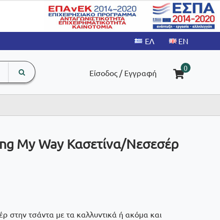
search
The
0
Είσοδος / Εγγραφή
input
product
field
ding My Way Κασετίνα/Νεσεσέρ
σέρ στην τσάντα με τα καλλυντικά ή ακόμα και