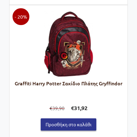
- 20%
Graffiti Harry Potter Σακίδιο Πλάτης Gryffindor
Original
Η
€
31,92
39,90
€
price
τρέχουσα
was:
τιμή
Προσθήκη στο καλάθι
€39,90.
είναι:
€31,92.