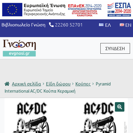
22260 52701
Βιβλιοπωλείο Γνώση
ΣΥΝΔΕΣΗ
Είσοδος / Εγγραφή
Αρχική σελίδα
Είδη δώρου
Κούπες
Pyramid
International AC/DC Κούπα Κεραμική
🔍