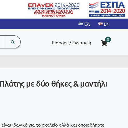
search
The
0
Είσοδος / Εγγραφή
input
product
field
 Πλάτης με δύο θήκες & μαντήλι
ίναι ιδανικό για το σχολείο αλλά και οποιαδήποτε