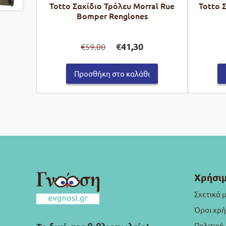
Totto Σακίδιο Τρόλευ Morral Rue
Totto 
Bomper Renglones
Original
Η
€
41,30
59,00
€
price
τρέχουσα
was:
τιμή
€59,00.
είναι:
Προσθήκη στο καλάθι
€41,30.
Χρήσιμ
Σχετικά 
Όροι χρ
Πολιτική