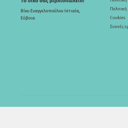
Το δικό σας βιβλιοπωλείο!
Πολιτικ
Βίκυ Ευαγγελοπούλου Ιστιαία,
Cookies
Εύβοια
Συχνές ε