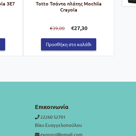
ola 3E7
Totto Τσάντα πλάτης Mochila
Crayola
Original
Η
€
27,30
39,00
€
ρέχουσα
price
τρέχουσα
μή
was:
τιμή
ναι:
€39,00.
είναι:
ι
Προσθήκη στο καλάθι
9,40.
€27,30.
Επικοινωνία
22260 52701
Βίκυ Ευαγγελοπούλου
evgnosi@gmail.com