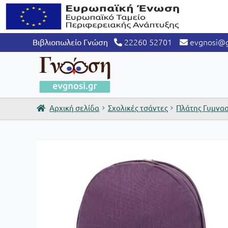
22260 52701
evgnosi@g
Βιβλιοπωλείο Γνώση
Αρχική σελίδα
Σχολικές τσάντες
Πλάτης Γυμνασ