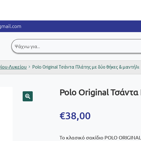
mail.com
Αναζήτηση
για:
ίου-Λυκείου
Polo Οriginal Τσάντα Πλάτης με δύο θήκες & μαντήλι
Polo Οriginal Τσάντα
🔍
€
38,00
Το κλασικό σακίδιο POLO ORIGINAL ε