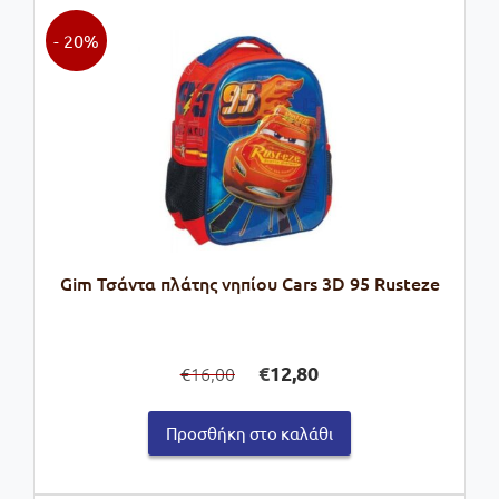
- 20%
Gim Τσάντα πλάτης νηπίου Cars 3D 95 Rusteze
Original
Η
€
12,80
16,00
€
price
τρέχουσα
was:
τιμή
Προσθήκη στο καλάθι
€16,00.
είναι:
€12,80.