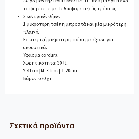
Δώρο μαντήλι multiscarf POLO που μπορείτε να
το φορέσετε με 12 διαφορετικούς τρόπους.
2 κεντρικές θήκες.
1 μικρότερη τσέπη μπροστά και μία μικρότερη
πλαϊνή.
Εσωτερική μικρότερη τσέπη με έξοδο για
ακουστικά.
Ύφασμα cordura.
Χωρητικότητα: 30 lt.
Y. 41cm |Μ. 31cm |Π. 20cm
Βάρος: 670 gr
Σχετικά προϊόντα