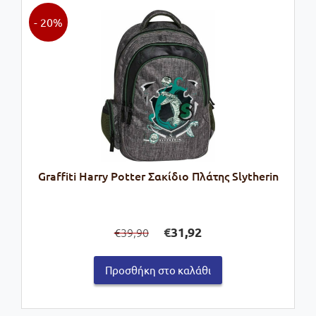
- 20%
Graffiti Harry Potter Σακίδιο Πλάτης Slytherin
Original
Η
€
31,92
39,90
€
price
τρέχουσα
was:
τιμή
Προσθήκη στο καλάθι
€39,90.
είναι:
€31,92.