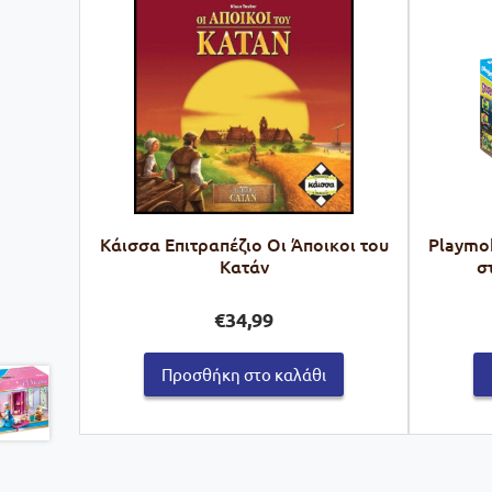
Kάισσα Επιτραπέζιο Οι Άποικοι του
Playmob
Κατάν
σ
€
34,99
Προσθήκη στο καλάθι