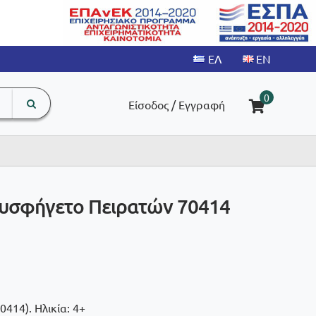
search
The
0
Είσοδος / Εγγραφή
input
product
field
Κρυσφήγετο Πειρατών 70414
414). Ηλικία: 4+