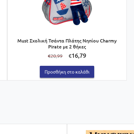
Must Σχολική Τσάντα Πλάτης Νηπίου Charmy
Pirate με 2 θήκες
Original
Η
16,79
€
20,99
€
price
τρέχουσα
was:
τιμή
€20,99.
είναι:
Προσθήκη στο καλάθι
€16,79.