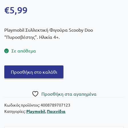
€
5,99
Playmobil Συλλεκτική Φιγούρα Scooby Doo
“Πυροσβέστης”. Ηλικία 4+.
Σε απόθεμα
Playmobil
Προσθήκη στο καλάθι
Scooby
Doo:
Συλλεκτική
Πρoσθήκη στα αγαπημένα
Φιγούρα
"Πυροσβέστης"
Κωδικός προϊόντος:
4008789707123
Κατηγορίες:
Playmobil
,
Παιχνίδια
70712
ποσότητα