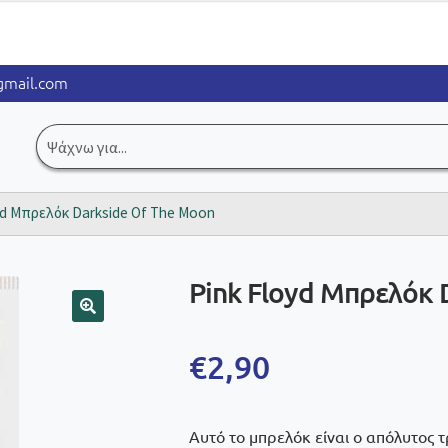
mail.com
Αναζήτηση
για:
yd Μπρελόκ Darkside Of The Moon
Pink Floyd Μπρελόκ 
🔍
€
2,90
Αυτό το μπρελόκ είναι ο απόλυτος τ