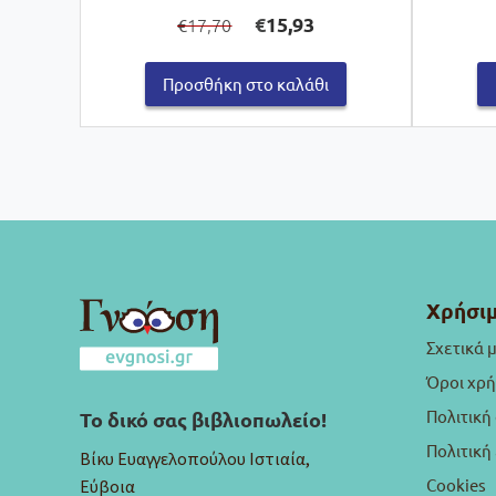
Original
Η
€
15,93
17,70
€
price
τρέχουσα
was:
τιμή
€17,70.
είναι:
Προσθήκη στο καλάθι
€15,93.
Χρήσιμ
Σχετικά 
Όροι χρ
Πολιτική
Το δικό σας βιβλιοπωλείο!
Πολιτικ
Βίκυ Ευαγγελοπούλου Ιστιαία,
Cookies
Εύβοια