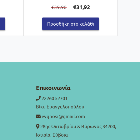
Original
Η
€
31,92
39,90
€
ρέχουσα
price
τρέχουσα
μή
was:
τιμή
ναι:
€39,90.
είναι:
ι
Προσθήκη στο καλάθι
8,00.
€31,92.
Επικοινωνία
22260 52701
Βίκυ Ευαγγελοπούλου
evgnosi@gmail.com
28ης Οκτωβρίου & Βύρωνος 34200,
Ιστιαία, Εύβοια