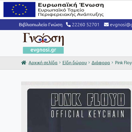
22260 52701
evgnosi@g
Βιβλιοπωλείο Γνώση
Αρχική σελίδα
Είδη δώρου
Διάφορα
Pink Flo