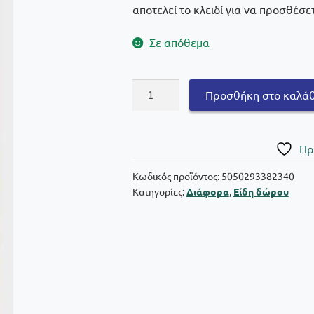
αποτελεί το κλειδί για να προσθέσ
Σε απόθεμα
Pink
Προσθήκη στο καλάθ
Floyd
Μπρελόκ
Darkside
Πρ
Of
The
Κωδικός προϊόντος:
5050293382340
Κατηγορίες:
Διάφορα
,
Είδη δώρου
Moon
ποσότητα