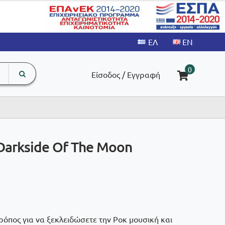
search
The
0
Είσοδος / Εγγραφή
input
product
field
Darkside Of The Moon
ρόπος για να ξεκλειδώσετε την Ροκ μουσική και