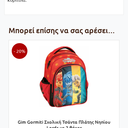
Μπορεί επίσης να σας αρέσει…
- 20%
Gim Gormiti Σχολική Τσάντα Πλάτης Νηπίου
Lords με 2 θήκες