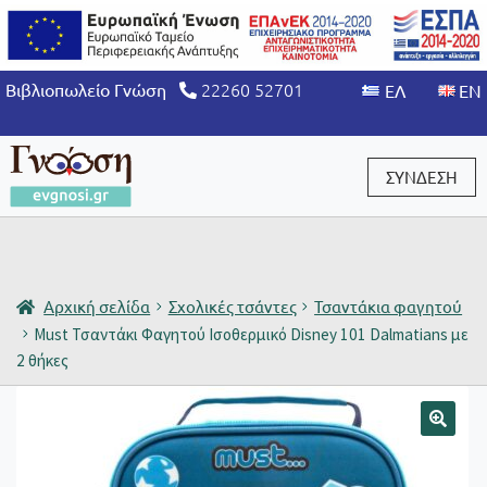
22260 52701
Βιβλιοπωλείο Γνώση
ΣΥΝΔΕΣΗ
Είσοδος / Εγγραφή
Αρχική σελίδα
Σχολικές τσάντες
Τσαντάκια φαγητού
Must Τσαντάκι Φαγητού Ισοθερμικό Disney 101 Dalmatians με
2 θήκες
🔍