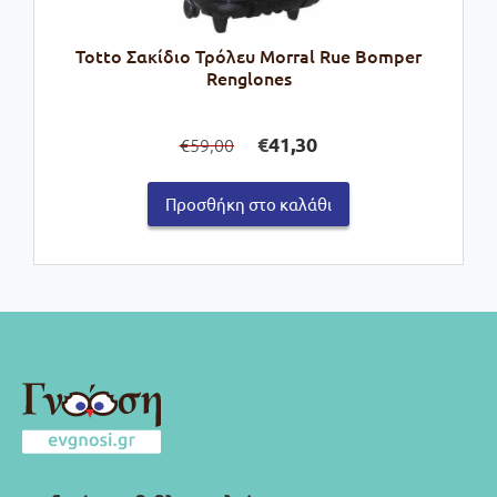
Totto Σακίδιο Τρόλευ Morral Rue Bomper
Renglones
Original
Η
€
41,30
59,00
€
price
τρέχουσα
was:
τιμή
Προσθήκη στο καλάθι
€59,00.
είναι:
€41,30.