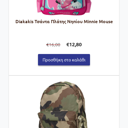
Diakakis Τσάντα Πλάτης Νηπίου Minnie Mouse
Original
Η
€
12,80
16,00
€
price
τρέχουσα
was:
τιμή
Προσθήκη στο καλάθι
€16,00.
είναι:
€12,80.