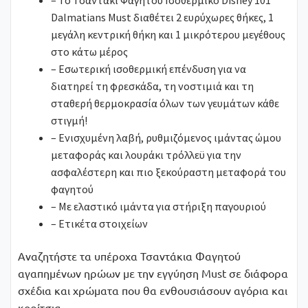
Dalmatians Must διαθέτει 2 ευρύχωρες θήκες, 1
μεγάλη κεντρική θήκη και 1 μικρότερου μεγέθους
στο κάτω μέρος
– Εσωτερική ισοθερμική επένδυση για να
διατηρεί τη φρεσκάδα, τη νοστιμιά και τη
σταθερή θερμοκρασία όλων των γευμάτων κάθε
στιγμή!
– Ενισχυμένη λαβή, ρυθμιζόμενος ιμάντας ώμου
μεταφοράς και λουράκι τρόλλεϋ για την
ασφαλέστερη και πιο ξεκούραστη μεταφορά του
φαγητού
– Με ελαστικό ιμάντα για στήριξη παγουριού
– Ετικέτα στοιχείων
Αναζητήστε τα υπέροχα Τσαντάκια Φαγητού
αγαπημένων ηρώων με την εγγύηση Must σε διάφορα
σχέδια και χρώματα που θα ενθουσιάσουν αγόρια και
κορίτσια.