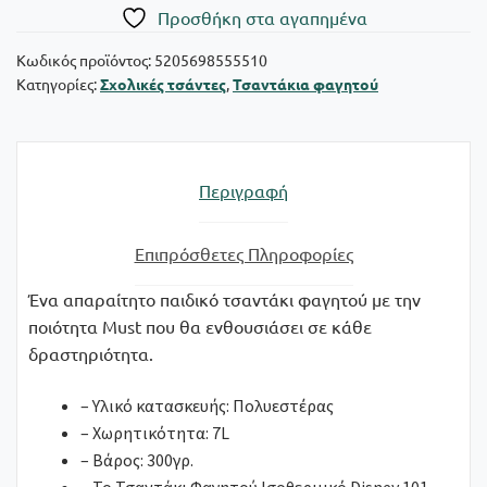
Ισοθερμικό
Πρoσθήκη στα αγαπημένα
Disney
101
Κωδικός προϊόντος:
5205698555510
Κατηγορίες:
Σχολικές τσάντες
,
Τσαντάκια φαγητού
Dalmatians
με
2
θήκες
Περιγραφή
ποσότητα
Επιπρόσθετες Πληροφορίες
Ένα απαραίτητο παιδικό τσαντάκι φαγητού με την
ποιότητα Must που θα ενθουσιάσει σε κάθε
δραστηριότητα.
– Υλικό κατασκευής: Πολυεστέρας
– Χωρητικότητα: 7L
– Βάρος: 300γρ.
– Το Τσαντάκι Φαγητού Ισοθερμικό Disney 101