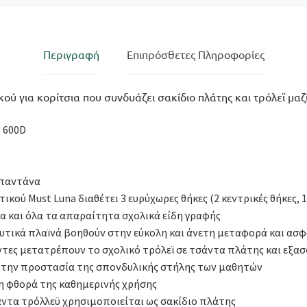
θήκες
ποσότητα
Περιγραφή
Επιπρόσθετες Πληροφορίες
ύ για κορίτσια που συνδυάζει σακίδιο πλάτης και τρόλεϊ μαζί
ς 600D
μπαντάνα
ικού Must Luna διαθέτει 3 ευρύχωρες θήκες (2 κεντρικές θήκες, 
να και όλα τα απαραίτητα σχολικά είδη γραφής
υτικά πλαϊνά βοηθούν στην εύκολη και άνετη μεταφορά και ασφ
άντες μετατρέπουν το σχολικό τρόλεϊ σε τσάντα πλάτης και εξα
 την προστασία της σπονδυλικής στήλης των μαθητών
τη φθορά της καθημερινής χρήσης
ντα τρόλλεϋ χρησιμοποιείται ως σακίδιο πλάτης