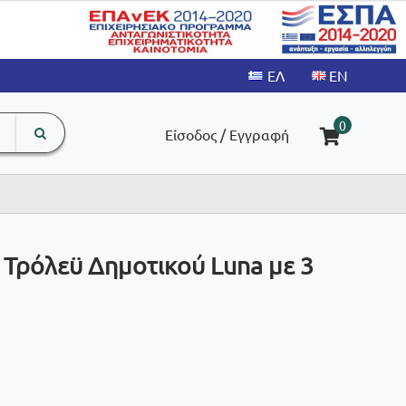
search
The
0
Είσοδος / Εγγραφή
input
product
field
 Τρόλεϋ Δημοτικού Luna με 3