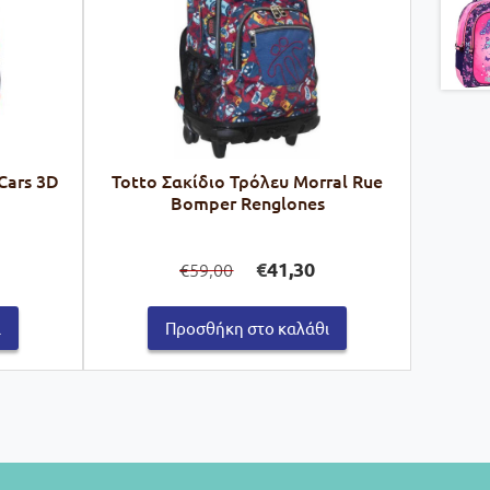
Cars 3D
Totto Σακίδιο Τρόλευ Morral Rue
Bomper Renglones
Original
Η
€
41,30
59,00
€
ρέχουσα
price
τρέχουσα
μή
was:
τιμή
ναι:
€59,00.
είναι:
ι
Προσθήκη στο καλάθι
2,80.
€41,30.