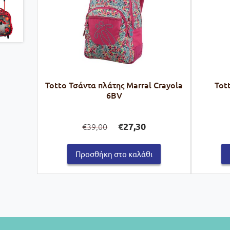
Totto Τσάντα πλάτης Marral Crayola
Tot
6BV
Original
Η
€
27,30
39,00
€
price
τρέχουσα
was:
τιμή
€39,00.
είναι:
Προσθήκη στο καλάθι
€27,30.