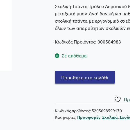
was:
τιμή
Σχολική Τσάντα Τρόλεϋ Δημοτικού M
€50,90.
είναι:
μεταξωτή μπαντάνα!Ιδανική για μαθ
σχολική τσάντα με εργονομικό σχε
€40,72.
όλων των απαραίτητων σχολικών ει
Κωδικός Προιόντος: 000584983
Σε απόθεμα
Must
Προσθήκη στο καλάθι
Σχολική
Τσάντα
Τρόλεϋ
Πρ
Δημοτικού
Luna
Κωδικός προϊόντος:
5205698599170
Κατηγορίες:
Προσφορές
,
Σχολικά
,
Σχολι
με
3