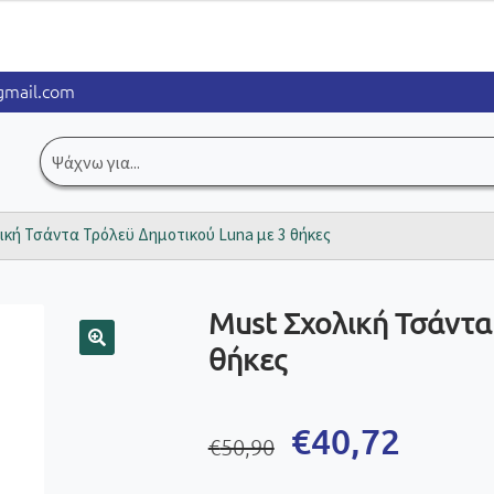
mail.com
Αναζήτηση
για:
ική Τσάντα Τρόλεϋ Δημοτικού Luna με 3 θήκες
Must Σχολική Τσάντα
θήκες
🔍
Original
Η
€
40,72
€
50,90
price
τρέχουσα