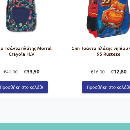
to Τσάντα πλάτης Morral
Gim Τσάντα πλάτης νηπίου 
Crayola 1LV
95 Rusteze
Original
Η
Original
Η
€
33,50
€
12,80
41,90
16,00
€
€
price
τρέχουσα
price
τ
was:
τιμή
was:
τι
€41,90.
είναι:
€16,00.
εί
Προσθήκη στο καλάθι
Προσθήκη στο καλάθ
€33,50.
€1