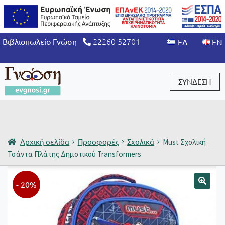
22260 52701
Βιβλιοπωλείο Γνώση
ΣΥΝΔΕΣΗ
Είσοδος / Εγγραφή
Αρχική σελίδα
Προσφορές
Σχολικά
Must Σχολική
Τσάντα Πλάτης Δημοτικού Transformers
- 20%
🔍