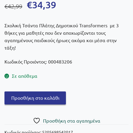
Original
Η
€
34,39
€
42,99
price
τρέχουσα
was:
τιμή
Σχολική Τσάντα Πλάτης Δημοτικού Transformers με 3
€42,99.
είναι:
θήκες για μαθητές που δεν αποχωρίζονται τους
αγαπημένους παιδικούς ήρωες ακόμα και μέσα στην
€34,39.
τάξη!
Κωδικός Προιόντος: 000483206
Σε απόθεμα
Must
Προσθήκη στο καλάθι
Σχολική
Τσάντα
Πλάτης
Πρoσθήκη στα αγαπημένα
Δημοτικού
Transformers
Κωδικός προϊόντος:
5205698542017