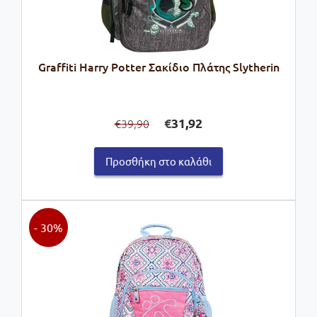
Graffiti Harry Potter Σακίδιο Πλάτης Slytherin
Original
Η
€
31,92
39,90
€
price
τρέχουσα
was:
τιμή
Προσθήκη στο καλάθι
€39,90.
είναι:
€31,92.
- 30%