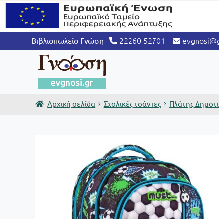
22260 52701
evgnosi@g
Βιβλιοπωλείο Γνώση
Αρχική σελίδα
Σχολικές τσάντες
Πλάτης Δημοτ