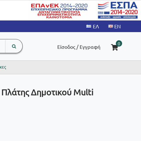
search
The
0
Είσοδος / Εγγραφή
input
product
field
κες
 Πλάτης Δημοτικού Multi