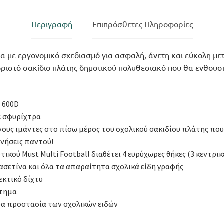
ποσότητα
Περιγραφή
Επιπρόσθετες Πληροφορίες
τα με εργονομικό σχεδιασμό για ασφαλή, άνετη και εύκολη 
ωριστό σακίδιο πλάτης δημοτικού πολυθεσιακό που θα ενθουσι
ς 600D
ε σφυρίχτρα
νους ιμάντες στο πίσω μέρος του σχολικού σακιδίου πλάτης πο
νήσεις παντού!
ικού Must Multi Football διαθέτει 4 ευρύχωρες θήκες (3 κεντρικ
 κασετίνα και όλα τα απαραίτητα σχολικά είδη γραφής
εκτικό δίχτυ
άτημα
ρα προστασία των σχολικών ειδών