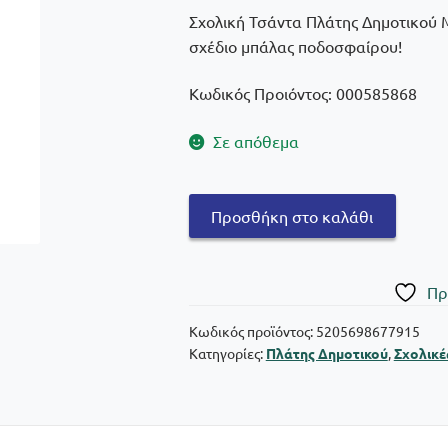
Σχολική Τσάντα Πλάτης Δημοτικού M
σχέδιο μπάλας ποδοσφαίρου!
Κωδικός Προιόντος: 000585868
Σε απόθεμα
Must
Προσθήκη στο καλάθι
Σχολική
Τσάντα
Πλάτης
Πρ
Δημοτικού
Multi
Κωδικός προϊόντος:
5205698677915
Κατηγορίες:
Πλάτης Δημοτικού
,
Σχολικέ
Football
με
4
θήκες