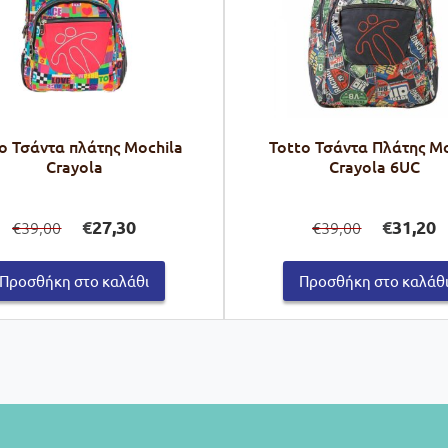
o Τσάντα πλάτης Mochila
Totto Τσάντα Πλάτης Mo
Crayola
Crayola 6UC
Original
Η
Original
Η
€
27,30
€
31,20
39,00
39,00
€
€
price
τρέχουσα
price
τ
was:
τιμή
was:
τι
€39,00.
είναι:
€39,00.
εί
Προσθήκη στο καλάθι
Προσθήκη στο καλάθ
€27,30.
€3