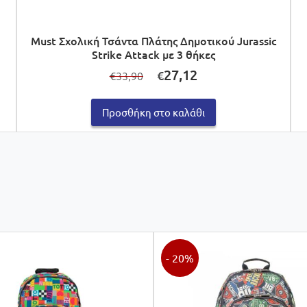
Must Σχολική Τσάντα Πλάτης Δημοτικού Jurassic
Strike Attack με 3 θήκες
Original
Η
27,12
€
33,90
€
price
τρέχουσα
was:
τιμή
€33,90.
είναι:
Προσθήκη στο καλάθι
€27,12.
- 20%