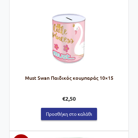
Must Swan Παιδικός κουμπαράς 10×15
€
2,50
Προσθήκη στο καλάθι