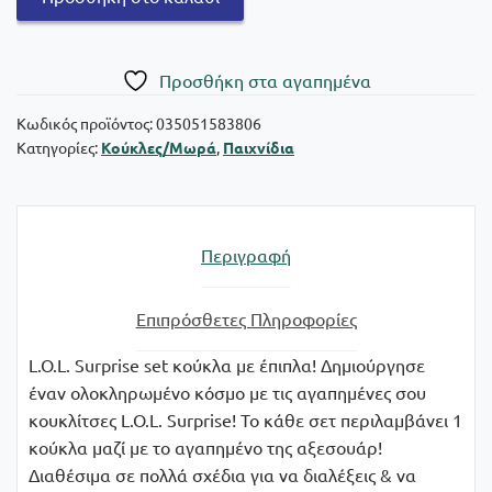
Entertainment
L.O.L.
Surprise
Πρoσθήκη στα αγαπημένα
Playset
Δωμάτιο
Κωδικός προϊόντος:
035051583806
Κατηγορίες:
Κούκλες/Μωρά
,
Παιχνίδια
με
Κούκλα
ποσότητα
Περιγραφή
Επιπρόσθετες Πληροφορίες
L.O.L. Surprise set κούκλα με έπιπλα! Δημιούργησε
έναν ολοκληρωμένο κόσμο με τις αγαπημένες σου
κουκλίτσες L.O.L. Surprise! Το κάθε σετ περιλαμβάνει 1
κούκλα μαζί με το αγαπημένο της αξεσουάρ!
Διαθέσιμα σε πολλά σχέδια για να διαλέξεις & να