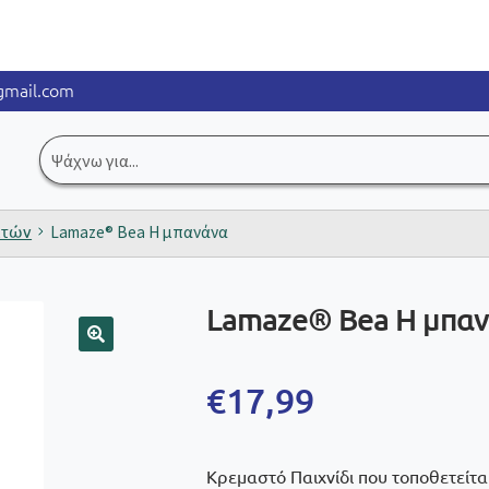
mail.com
Αναζήτηση
για:
ετών
Lamaze® Bea Η μπανάνα
Lamaze® Bea Η μπα
🔍
€
17,99
Κρεμαστό Παιχνίδι που τοποθετείται