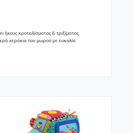
ι ήχους κροταλίσματος & τριξίματος
ικρά χεράκια του μωρού με ευκολία