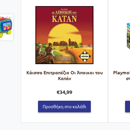
Kάισσα Επιτραπέζιο Οι Άποικοι του
Playmob
Κατάν
σ
€
34,99
Προσθήκη στο καλάθι