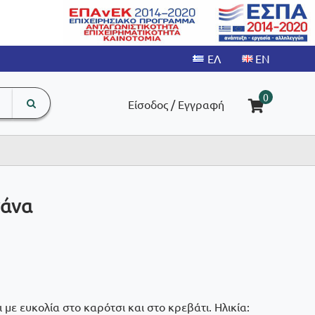
search
The
0
Είσοδος / Εγγραφή
input
product
field
νάνα
 με ευκολία στο καρότσι και στο κρεβάτι. Ηλικία: