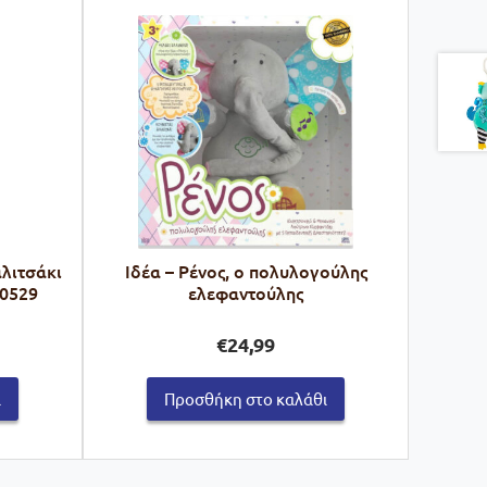
αλιτσάκι
Ιδέα – Ρένος, ο πολυλογούλης
70529
ελεφαντούλης
€
24,99
ι
Προσθήκη στο καλάθι