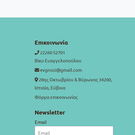
Επικοινωνία
22260 52701
Βίκυ Ευαγγελοπούλου
evgnosi@gmail.com
28ης Οκτωβρίου & Βύρωνος 34200,
Ιστιαία, Εύβοια
Φόρμα επικοινωνίας
Newsletter
Email