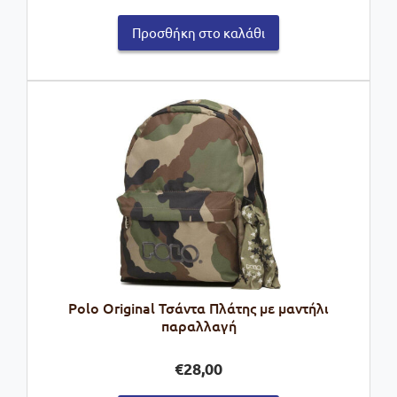
was:
τιμή
Προσθήκη στο καλάθι
€45,00.
είναι:
€31,50.
Polo Οriginal Τσάντα Πλάτης με μαντήλι
παραλλαγή
€
28,00