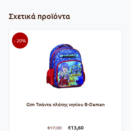
Σχετικά προϊόντα
- 20%
Gim Τσάντα πλάτης νηπίου B-Daman
Original
Η
€
13,60
17,00
€
price
τρέχουσα