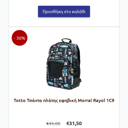
was:
τιμή
Προσθήκη στο καλάθι
€39,00.
είναι:
€27,30.
- 30%
Totto Τσάντα πλάτης εφηβική Morral Rayol 1C9
Original
Η
€
31,50
45,00
€
price
τρέχουσα