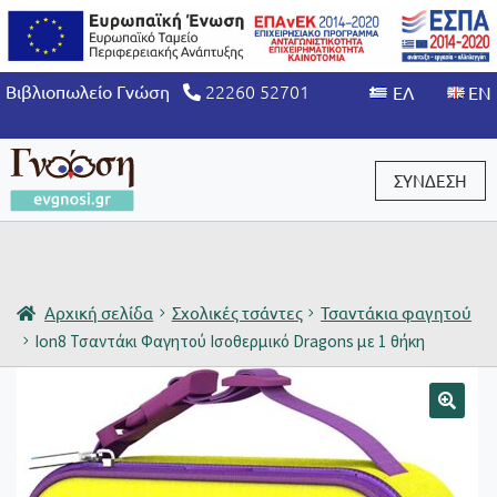
22260 52701
Βιβλιοπωλείο Γνώση
ΣΥΝΔΕΣΗ
Είσοδος / Εγγραφή
Αρχική σελίδα
Σχολικές τσάντες
Τσαντάκια φαγητού
Ion8 Τσαντάκι Φαγητού Ισοθερμικό Dragons με 1 θήκη
🔍