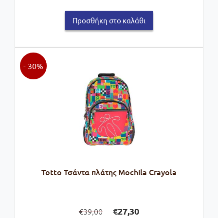
was:
τιμή
Προσθήκη στο καλάθι
€17,00.
είναι:
€13,60.
- 30%
Totto Τσάντα πλάτης Mochila Crayola
Original
Η
€
27,30
39,00
€
price
τρέχουσα