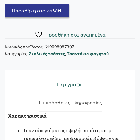
Ion8
Προσθήκη στο καλάθι
Τσαντάκι
Φαγητού
Ισοθερμικό
Πρoσθήκη στα αγαπημένα
Dragons
με
Κωδικός προϊόντος:
619098087307
Κατηγορίες:
Σχολικές τσάντες
,
Τσαντάκια φαγητού
1
θήκη
ποσότητα
Περιγραφή
Επιπρόσθετες Πληροφορίες
Χαρακτηριστικά
:
Τσαντάκι γεύματος υψηλής ποιότητας με
τυπωμένο σχέδιο, με φερμουάρ 3 όψεων για