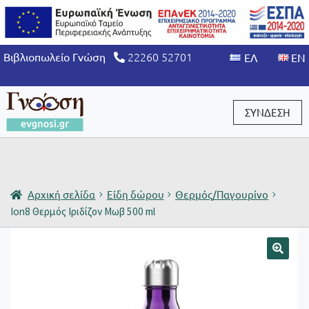
22260 52701
Βιβλιοπωλείο Γνώση
ΣΥΝΔΕΣΗ
Είσοδος / Εγγραφή
Αρχική σελίδα
Είδη δώρου
Θερμός/Παγουρίνο
Ion8 Θερμός Ιριδίζον Μωβ 500 ml
🔍