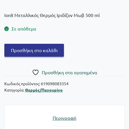
Ion8 Μεταλλικός Θερμός Ιριδίζον Μωβ 500 ml
Σε απόθεμα
Ion8
Προσθήκη στο καλάθι
Θερμός
Ιριδίζον
Μωβ
Πρoσθήκη στα αγαπημένα
500
ml
Κωδικός προϊόντος:
619098083354
Κατηγορία:
Θερμός/Παγουρίνο
ποσότητα
Περιγραφή