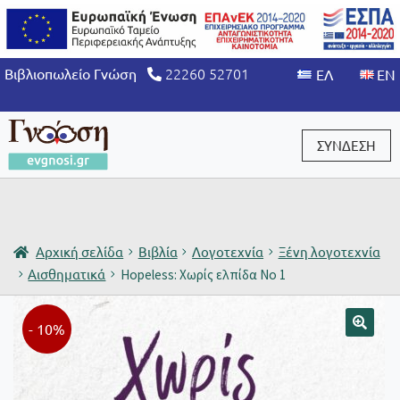
22260 52701
Βιβλιοπωλείο Γνώση
ΣΥΝΔΕΣΗ
Είσοδος / Εγγραφή
Αρχική σελίδα
Βιβλία
Λογοτεχνία
Ξένη λογοτεχνία
Αισθηματικά
Hopeless: Χωρίς ελπίδα No 1
- 10%
🔍