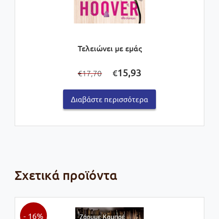
Τελειώνει με εμάς
Original
Η
15,93
€
17,70
€
price
τρέχουσα
was:
τιμή
Διαβάστε περισσότερα
€17,70.
είναι:
€15,93.
Σχετικά προϊόντα
- 16%