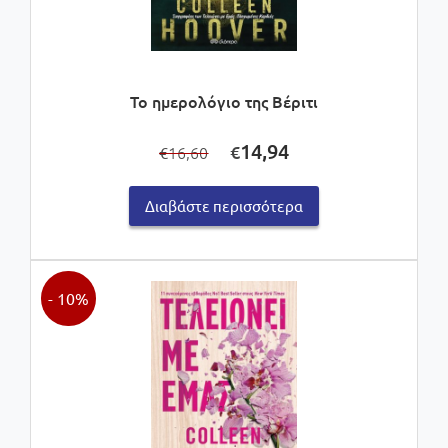
Το ημερολόγιο της Βέριτι
Original
Η
14,94
€
16,60
€
price
τρέχουσα
was:
τιμή
Διαβάστε περισσότερα
€16,60.
είναι:
€14,94.
- 10%