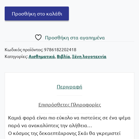
Hopeless:
Προσθήκη στο καλάθι
Χωρίς
ελπίδα
No
Πρoσθήκη στα αγαπημένα
1
ποσότητα
Κωδικός προϊόντος:
9786182202418
Κατηγορίες:
Αισθηματικά
,
Βιβλία
,
Ξένη λογοτεχνία
Περιγραφή
Επιπρόσθετες Πληροφορίες
Καμιά φορά είναι πιο εύκολο να πιστεύεις σε ένα ψέμα
παρά να ανακαλύπτεις την αλήθεια…
Ο κόσμος της δεκαεπτάχρονης Σκάι θα γκρεμιστεί