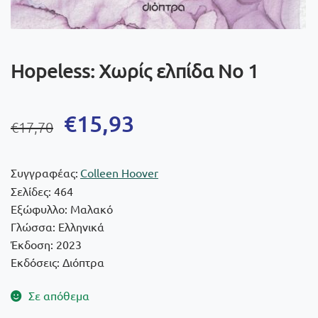
Hopeless: Χωρίς ελπίδα No 1
Original
Η
€
15,93
€
17,70
price
τρέχουσα
was:
τιμή
Συγγραφέας:
Colleen Hoover
€17,70.
είναι:
Σελίδες: 464
Εξώφυλλο: Μαλακό
€15,93.
Γλώσσα: Ελληνικά
Έκδοση: 2023
Εκδόσεις: Διόπτρα
Σε απόθεμα