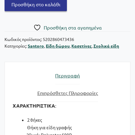
Graffiti
Προσθήκη στο καλάθι
Κασετίνα
Santoro
Gorjuss:
Πρoσθήκη στα αγαπημένα
Lean
On
Κωδικός προϊόντος:
5202860473436
Κατηγορίες:
Santoro
,
Είδη δώρου
,
Κασετίνες
,
Σχολικά είδη
Me
ποσότητα
Περιγραφή
Επιπρόσθετες Πληροφορίες
ΧΑΡΑΚΤΗΡΙΣΤΙΚΑ
:
2 θήκες
Θήκη για είδη γραφής
Ύλικό: Polyester 600D