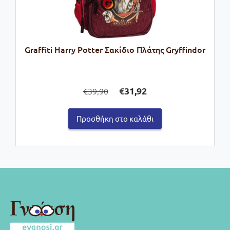
Graffiti Harry Potter Σακίδιο Πλάτης Gryffindor
Original
Η
€
31,92
39,90
€
price
τρέχουσα
was:
τιμή
Προσθήκη στο καλάθι
€39,90.
είναι:
€31,92.