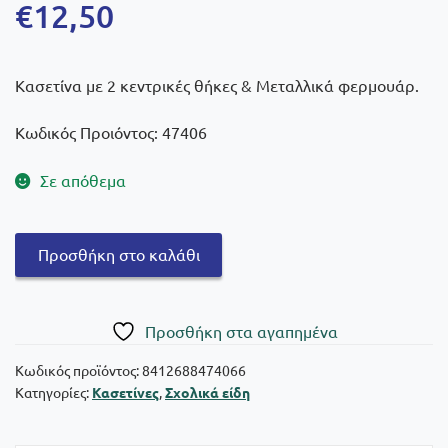
€
12,50
Κασετίνα με 2 κεντρικές θήκες & Μεταλλικά φερμουάρ.
Κωδικός Προιόντος: 47406
Σε απόθεμα
Graffiti
Προσθήκη στο καλάθι
Κασετίνα
Διπλή
Among
Πρoσθήκη στα αγαπημένα
Us
Blue
Κωδικός προϊόντος:
8412688474066
Κατηγορίες:
Κασετίνες
,
Σχολικά είδη
με
2
θήκες