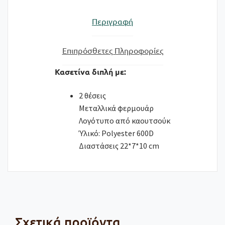
ποσότητα
Περιγραφή
Επιπρόσθετες Πληροφορίες
Κασετίνα διπλή με:
2 θέσεις
Μεταλλικά φερμουάρ
Λογότυπο από καουτσούκ
Ύλικό: Polyester 600D
Διαστάσεις 22*7*10 cm
Σχετικά προϊόντα