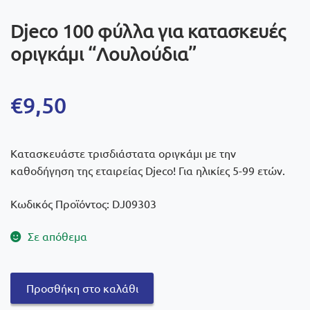
Djeco 100 φύλλα για κατασκευές
οριγκάμι “Λουλούδια”
€
9,50
Κατασκευάστε τρισδιάστατα οριγκάμι με την
καθοδήγηση της εταιρείας Djeco! Για ηλικίες 5-99 ετών.
Κωδικός Προϊόντος: DJ09303
Σε απόθεμα
Djeco
Προσθήκη στο καλάθι
100