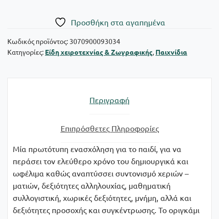
φύλλα
για
Πρoσθήκη στα αγαπημένα
κατασκευές
οριγκάμι
Κωδικός προϊόντος:
3070900093034
Κατηγορίες:
Είδη χειροτεχνίας & Ζωγραφικής
,
Παιχνίδια
"Λουλούδια"
ποσότητα
Περιγραφή
Επιπρόσθετες Πληροφορίες
Μία πρωτότυπη ενασχόληση για το παιδί, για να
περάσει τον ελεύθερο χρόνο του δημιουργικά και
ωφέλιμα καθώς αναπτύσσει συντονισμό χεριών –
ματιών, δεξιότητες αλληλουχίας, μαθηματική
συλλογιστική, χωρικές δεξιότητες, μνήμη, αλλά και
δεξιότητες προσοχής και συγκέντρωσης. Το οριγκάμι