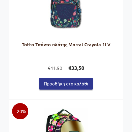
Totto Τσάντα πλάτης Morral Crayola 1LV
Original
Η
€
33,50
41,90
€
price
τρέχουσα
was:
τιμή
Προσθήκη στο καλάθι
€41,90.
είναι:
€33,50.
- 20%