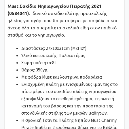
Must Σακίδιο Νηπιαγωγείου Πειρατής 2021
(0584041)
. Ιδανικό σακίδιο πλάτης προσχολικής
ηλικίας για αγόρι που θα μεταφέρει με ασφάλεια και
άνεση όλα τα απαραίτητα σχολικά είδη στον παιδικό
σταθμό και το νηπιαγωγείο.
Διαστάσεις: 27x10x31cm (ΜxΠxΥ)
Υλικό κατασκευής: Πολυεστέρας
Χωρητικότητα:8L
Βάρος: 350γρ.
Με φόδρα Must και λούτρινα ποδαράκια
Ενισχυμένη πλάτη με ενισχυμένους ιμάντες στο
πίσω μέρος του σακιδίου πλάτης νηπιαγωγείου
εξασφαλίζουν το σταθερό κράτημα, τη σωστή
κατανομή του βάρους και την προστασία της
σπονδυλικής στήλης των μικρών μαθητών.
H σχολική Τσάντα Πλάτης Νηπίου Must Charmy
Pirate διαθέτει 2 ευρύχωρες θήκες για τα βιβλία,