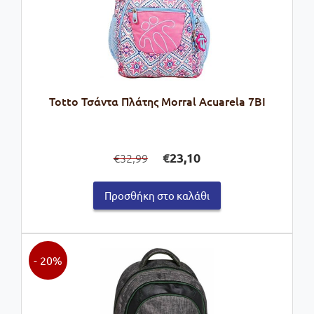
Totto Τσάντα Πλάτης Morral Acuarela 7BI
Original
Η
€
23,10
32,99
€
price
τρέχουσα
was:
τιμή
Προσθήκη στο καλάθι
€32,99.
είναι:
€23,10.
- 20%