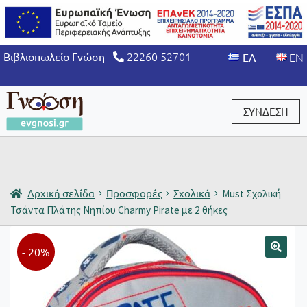
22260 52701
Βιβλιοπωλείο Γνώση
ΣΥΝΔΕΣΗ
Είσοδος / Εγγραφή
Αρχική σελίδα
Προσφορές
Σχολικά
Must Σχολική
Τσάντα Πλάτης Νηπίου Charmy Pirate με 2 θήκες
- 20%
🔍