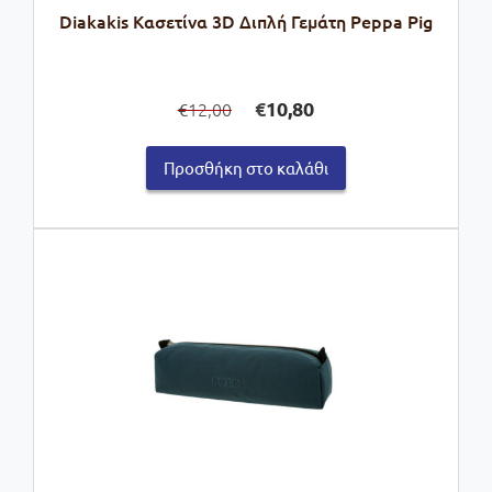
Diakakis Κασετίνα 3D Διπλή Γεμάτη Peppa Pig
Original
Η
€
10,80
12,00
€
price
τρέχουσα
was:
τιμή
Προσθήκη στο καλάθι
€12,00.
είναι:
€10,80.