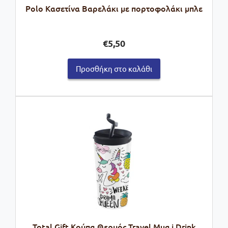
Polo Κασετίνα Βαρελάκι με πορτοφολάκι μπλε
€
5,50
Προσθήκη στο καλάθι
Total Gift Κούπα Θερμός Travel Mug i Drink