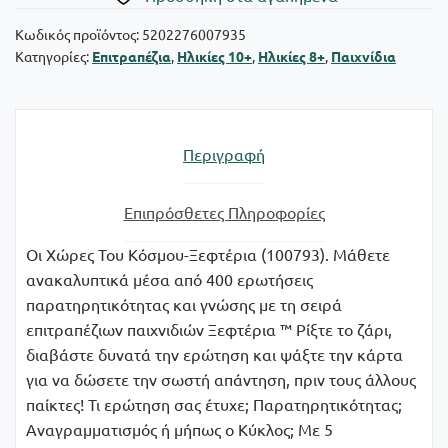
Οι
Χώρες
Κωδικός προϊόντος:
5202276007935
Κατηγορίες:
Επιτραπέζια
,
Ηλικίες 10+
,
Ηλικίες 8+
,
Παιχνίδια
Του
Κόσμου
ποσότητα
Περιγραφή
Επιπρόσθετες Πληροφορίες
Οι Χώρες Του Κόσμου-Ξεφτέρια (100793). Μάθετε
ανακαλυπτικά μέσα από 400 ερωτήσεις
παρατηρητικότητας και γνώσης με τη σειρά
επιτραπέζιων παιχνιδιών Ξεφτέρια ™ Ρίξτε το ζάρι,
διαβάστε δυνατά την ερώτηση και ψάξτε την κάρτα
για να δώσετε την σωστή απάντηση, πριν τους άλλους
παίκτες! Τι ερώτηση σας έτυχε; Παρατηρητικότητας;
Αναγραμματισμός ή μήπως ο Κύκλος; Με 5