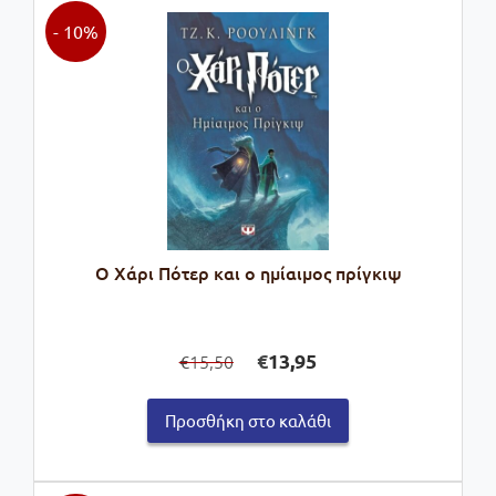
- 10%
Ο Χάρι Πότερ και ο ημίαιμος πρίγκιψ
Original
Η
€
13,95
15,50
€
price
τρέχουσα
was:
τιμή
Προσθήκη στο καλάθι
€15,50.
είναι:
€13,95.