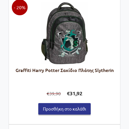
- 20%
Graffiti Harry Potter Σακίδιο Πλάτης Slytherin
Original
Η
€
31,92
39,90
€
price
τρέχουσα
was:
τιμή
Προσθήκη στο καλάθι
€39,90.
είναι:
€31,92.