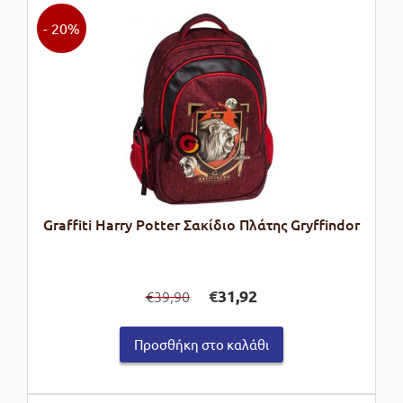
- 20%
Graffiti Harry Potter Σακίδιο Πλάτης Gryffindor
Original
Η
€
31,92
39,90
€
price
τρέχουσα
was:
τιμή
Προσθήκη στο καλάθι
€39,90.
είναι:
€31,92.