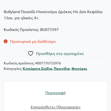
Bullyland Παιχνίδι Μινιατούρα Δράκος Με Δύο Κεφάλια
13εκ. για ηλικίες 4+.
Κωδικός Προιόντος: BU075597
Προσωρινά μη διαθέσιμο
Πρoσθήκη στα αγαπημένα
Κωδικός προϊόντος:
4007176755976
Κατηγορίες:
Κινούμενα Σχέδια
,
Παιχνίδια
,
Φιγούρες
Περιγραφή
Επιπρόσθετες Πληροφορίες