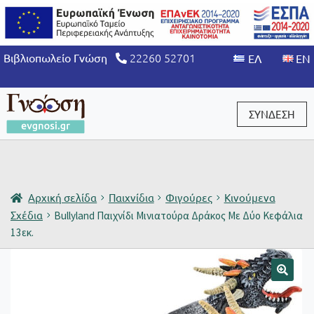
22260 52701
Βιβλιοπωλείο Γνώση
ΣΥΝΔΕΣΗ
Είσοδος / Εγγραφή
Αρχική σελίδα
Παιχνίδια
Φιγούρες
Κινούμενα
Σχέδια
Bullyland Παιχνίδι Μινιατούρα Δράκος Με Δύο Κεφάλια
13εκ.
🔍