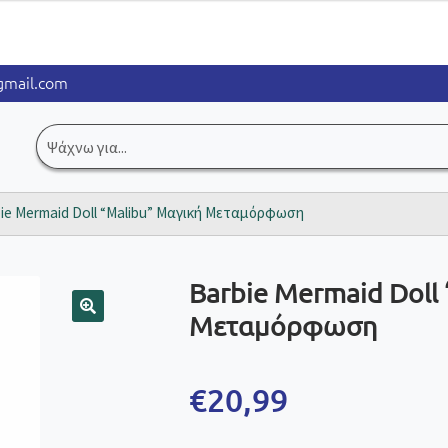
mail.com
Αναζήτηση
για:
ie Mermaid Doll “Malibu” Μαγική Μεταμόρφωση
Barbie Mermaid Doll
Μεταμόρφωση
🔍
€
20,99