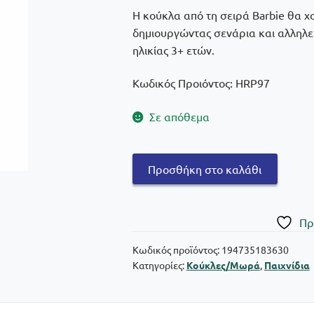
Η κούκλα από τη σειρά Barbie θα χα
δημιουργώντας σενάρια και αλληλεπ
ηλικίας 3+ ετών.
Κωδικός Προιόντος: HRP97
Σε απόθεμα
Barbie
Προσθήκη στο καλάθι
Mermaid
Doll
“Malibu”
Πρ
Μαγική
Μεταμόρφωση
Κωδικός προϊόντος:
194735183630
Κατηγορίες:
Κούκλες/Μωρά
,
Παιχνίδια
ποσότητα