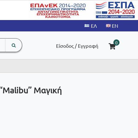
search
The
0
Είσοδος / Εγγραφή
input
product
field
 “Malibu” Μαγική