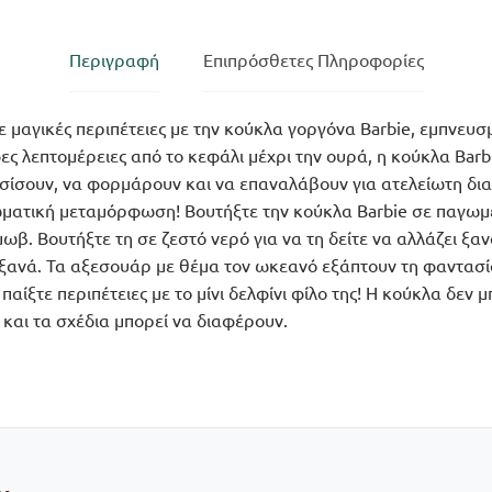
Περιγραφή
Επιπρόσθετες Πληροφορίες
 μαγικές περιπέτειες με την κούκλα γοργόνα Barbie, εμπνευ
ες λεπτομέρειες από το κεφάλι μέχρι την ουρά, η κούκλα Barbi
τσίσουν, να φορμάρουν και να επαναλάβουν για ατελείωτη δ
ωματική μεταμόρφωση! Βουτήξτε την κούκλα Barbie σε παγωμέν
μωβ. Βουτήξτε τη σε ζεστό νερό για να τη δείτε να αλλάζει ξα
ανά. Τα αξεσουάρ με θέμα τον ωκεανό εξάπτουν τη φαντασία
αίξτε περιπέτειες με το μίνι δελφίνι φίλο της! Η κούκλα δεν 
και τα σχέδια μπορεί να διαφέρουν.
…