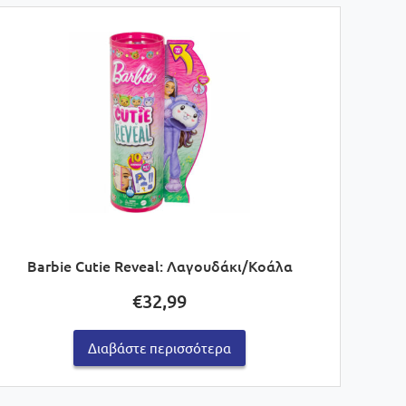
Barbie Cutie Reveal: Λαγουδάκι/Κοάλα
€
32,99
Διαβάστε περισσότερα