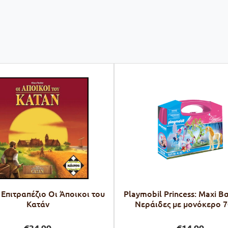
Επιτραπέζιο Οι Άποικοι του
Playmobil Princess: Maxi Β
Κατάν
Νεράιδες με μονόκερο 
€
34,99
€
14,99