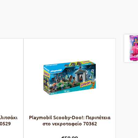
αλιτσάκι
Playmobil Scooby-Doo!: Περιπέτεια
70529
στο νεκροταφείο 70362
€
59,99