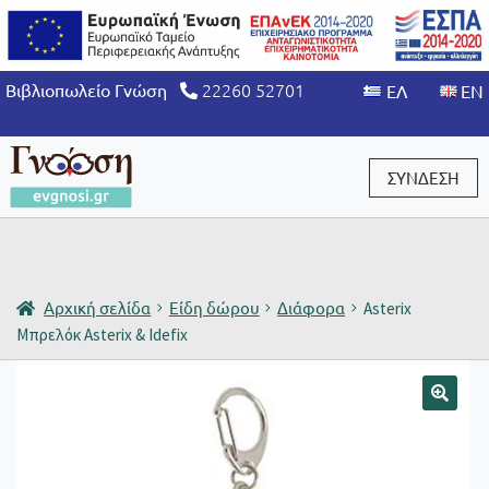
22260 52701
Βιβλιοπωλείο Γνώση
ΣΥΝΔΕΣΗ
Είσοδος / Εγγραφή
Αρχική σελίδα
Είδη δώρου
Διάφορα
Asterix
Μπρελόκ Asterix & Idefix
🔍