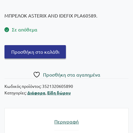
ΜΠΡΕΛΟΚ ASTERIX AND IDEFIX PLA60589.
Σε απόθεμα
Asterix
Προσθήκη στο καλάθι
Μπρελόκ
Asterix
&
Πρoσθήκη στα αγαπημένα
Idefix
ποσότητα
Κωδικός προϊόντος:
3521320605890
Κατηγορίες:
Διάφορα
,
Είδη δώρου
Περιγραφή