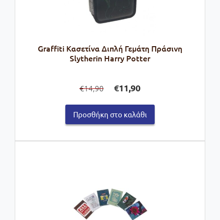
Graffiti Κασετίνα Διπλή Γεμάτη Πράσινη
Slytherin Harry Potter
Original
Η
€
11,90
14,90
€
price
τρέχουσα
was:
τιμή
Προσθήκη στο καλάθι
€14,90.
είναι:
€11,90.