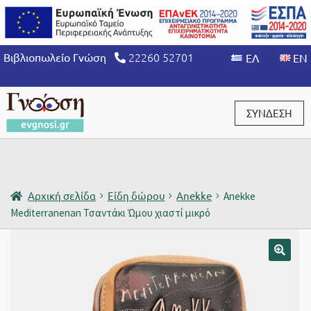
22260 52701
Βιβλιοπωλείο Γνώση
ΣΥΝΔΕΣΗ
Είσοδος / Εγγραφή
Αρχική σελίδα
Είδη δώρου
Anekke
Anekke
Mediterranenan Τσαντάκι Ώμου χιαστί μικρό
🔍